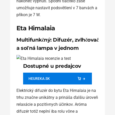
nakonec vypnutí. Spodní tlačítko zase
umožňuje nastavit podsvětlení v 7 barvách a
příkon je 7 W.
Eta Himalaia
Multifunkčný: Difuzér, zvlhčovač
a soľná lampa v jednom
Dostupné u predajcov
HEUREKA.SK
Elektrický difuzér do bytu Eta Himalaia je na
trhu značne unikátny a prináša ďalšiu úroveň
relaxácie a pozitívnych účinkov. Aróma
difuzér totiž neplní iba rolu vône a