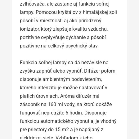
zvlhčovača, ale zastane aj funkciu soľnej
lampy. Pomocou kryštálov z himalájskej soli
pôsobí v miestnosti aj ako prirodzený
ionizátor, ktorý zlepšuje kvalitu vzduchu,
pozitívne ovplyvňuje dýchanie a pôsobí
pozitívne na celkový psychický stav.
Funkcia soľnej lampy sa dá nezávisle na
zvyšku zapnúť alebo vypnúť. Difúzer potom
disponuje ambientným podsvietením,
ktorého intenzitu je možné nastavovať v
piatich úrovniach. Aróma difuzér má
zásobník na 160 ml vody, na ktorú dokáže
fungovať nepretržite 6 hodín. Disponuje
funkciou automatického vypnutia, je vhodný
pre priestory do 15 m2 a je napájaný z
elektrickej siete. Vzhľadom k jeho