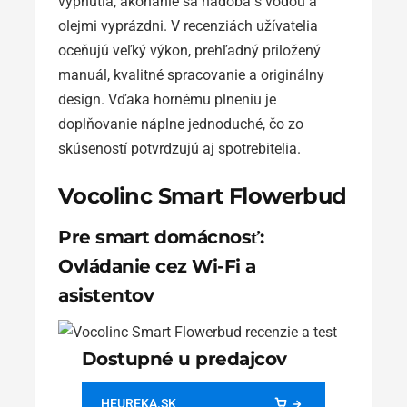
vypnutia, akonáhle sa nádoba s vodou a
olejmi vyprázdni. V recenziách užívatelia
oceňujú veľký výkon, prehľadný priložený
manuál, kvalitné spracovanie a originálny
design. Vďaka hornému plneniu je
doplňovanie náplne jednoduché, čo zo
skúseností potvrdzujú aj spotrebitelia.
Vocolinc Smart Flowerbud
Pre smart domácnosť:
Ovládanie cez Wi-Fi a
asistentov
Dostupné u predajcov
HEUREKA.SK