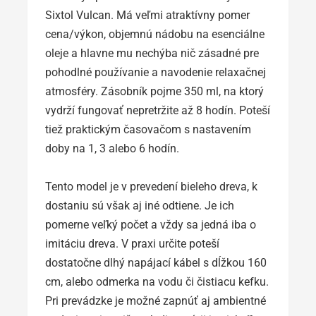
Sixtol Vulcan. Má veľmi atraktívny pomer
cena/výkon, objemnú nádobu na esenciálne
oleje a hlavne mu nechýba nič zásadné pre
pohodlné používanie a navodenie relaxačnej
atmosféry. Zásobník pojme 350 ml, na ktorý
vydrží fungovať nepretržite až 8 hodín. Poteší
tiež praktickým časovačom s nastavením
doby na 1, 3 alebo 6 hodín.
Tento model je v prevedení bieleho dreva, k
dostaniu sú však aj iné odtiene. Je ich
pomerne veľký počet a vždy sa jedná iba o
imitáciu dreva. V praxi určite poteší
dostatočne dlhý napájací kábel s dĺžkou 160
cm, alebo odmerka na vodu či čistiacu kefku.
Pri prevádzke je možné zapnúť aj ambientné