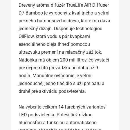
Drevený aróma difuzér TrueLife AIR Diffuser
D7 Bamboo je vyrobený z kvalitného a veľmi
pekného bambusového dreva, ktoré mu dáva
jedinečný dizajn. Disponuje technológiou
OilFlow, ktorá vodu s pár kvapkami
esenciálneho oleja ihneď pomocou
ultrazvuku premení na relaxačný zážitok.
Nádobka má objem 200 mililitrov, čo vystačí
pre nepretržitú prevádzku po dobu až 9
hodín. Manuálne ovládanie je veľmi
jednoduché, jedno tlačidlo slúži pre paru a
druhé pre aktiváciu podsvietenia.
Na výber je celkom 14 farebných variantov
LED podsvietenia. Poteší tiež nízkou
hlučnosťou a funkciou automatického