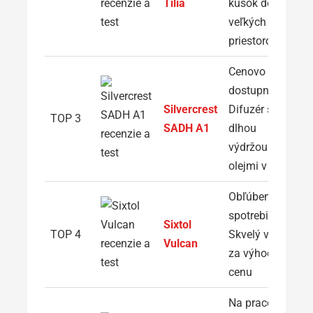
Tilia
kúsok do
veľkých
priestorov
Cenovo
dostupný:
Silvercrest
Difuzér s
TOP 3
SADH A1
dlhou
výdržou a
olejmi v cene
Obľúbený
spotrebiteľmi:
Sixtol
TOP 4
Skvelý výkon
Vulcan
za výhodnú
cenu
Na pracovný