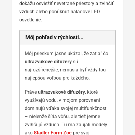
dokážu osviežiť nevetrané priestory a zvlhčiť
vzduch alebo ponúknuť náladové LED
osvetlenie.
Môj pohľad v rýchlosti...
Môj prieskum jasne ukázal, že zatiaľ čo
ultrazvukové difuzéry
sú
najrozšírenejšie, nemusia byť vždy tou
najlepšou voľbou pre každého.
Práve
ultrazvukové difuzéry
, ktoré
využívajú vodu, v mojom porovnaní
dominujú vďaka svojej multifunkčnosti
– nielenže šíria vôňu, ale tiež jemne
zvlhčujú vzduch. Tu ma zaujali modely
ako
Stadler Form Zoe
pre svoj