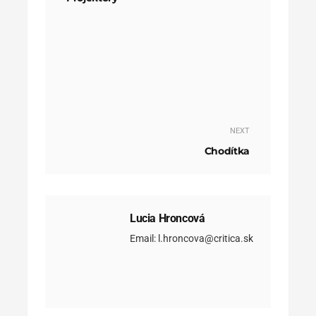
NEXT
Chodítka
Lucia Hroncová
Email: l.hroncova@critica.sk