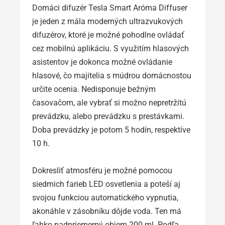
Domáci difuzér Tesla Smart Aróma Diffuser
je jeden z mála moderných ultrazvukových
difuzérov, ktoré je možné pohodlne ovládať
cez mobilnú aplikáciu. S využitím hlasových
asistentov je dokonca možné ovládanie
hlasové, čo majitelia s múdrou domácnostou
určite ocenia. Nedisponuje bežným
časovačom, ale vybrať si možno nepretržitú
prevádzku, alebo prevádzku s prestávkami.
Doba prevádzky je potom 5 hodín, respektíve
10 h.
Dokresliť atmosféru je možné pomocou
siedmich farieb LED osvetlenia a poteší aj
svojou funkciou automatického vypnutia,
akonáhle v zásobníku dôjde voda. Ten má
ľahko nadpriemerný objem 200 ml. Podľa