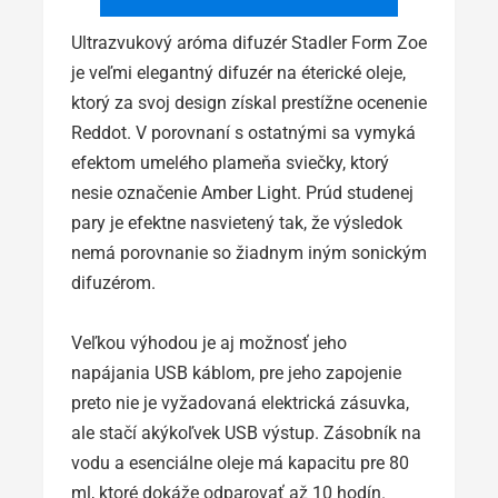
Ultrazvukový aróma difuzér Stadler Form Zoe
je veľmi elegantný difuzér na éterické oleje,
ktorý za svoj design získal prestížne ocenenie
Reddot. V porovnaní s ostatnými sa vymyká
efektom umelého plameňa sviečky, ktorý
nesie označenie Amber Light. Prúd studenej
pary je efektne nasvietený tak, že výsledok
nemá porovnanie so žiadnym iným sonickým
difuzérom.
Veľkou výhodou je aj možnosť jeho
napájania USB káblom, pre jeho zapojenie
preto nie je vyžadovaná elektrická zásuvka,
ale stačí akýkoľvek USB výstup. Zásobník na
vodu a esenciálne oleje má kapacitu pre 80
ml, ktoré dokáže odparovať až 10 hodín.