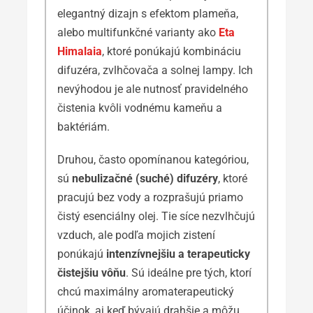
elegantný dizajn s efektom plameňa,
alebo multifunkčné varianty ako
Eta
Himalaia
, ktoré ponúkajú kombináciu
difuzéra, zvlhčovača a solnej lampy. Ich
nevýhodou je ale nutnosť pravidelného
čistenia kvôli vodnému kameňu a
baktériám.
Druhou, často opomínanou kategóriou,
sú
nebulizačné (suché) difuzéry
, ktoré
pracujú bez vody a rozprašujú priamo
čistý esenciálny olej. Tie síce nezvlhčujú
vzduch, ale podľa mojich zistení
ponúkajú
intenzívnejšiu a terapeuticky
čistejšiu vôňu
. Sú ideálne pre tých, ktorí
chcú maximálny aromaterapeutický
účinok, aj keď bývajú drahšie a môžu