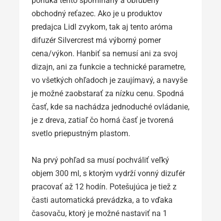
ponúka tento spomínaný a obľúbený
obchodný reťazec. Ako je u produktov
predajca Lidl zvykom, tak aj tento aróma
difuzér Silvercrest má výborný pomer
cena/výkon. Hanbiť sa nemusí ani za svoj
dizajn, ani za funkcie a technické parametre,
vo všetkých ohľadoch je zaujímavý, a navyše
je možné zaobstarať za nízku cenu. Spodná
časť, kde sa nachádza jednoduché ovládanie,
je z dreva, zatiaľ čo horná časť je tvorená
svetlo priepustným plastom.
Na prvý pohľad sa musí pochváliť veľký
objem 300 ml, s ktorým vydrží vonný dizufér
pracovať až 12 hodín. Potešujúca je tiež z
časti automatická prevádzka, a to vďaka
časovaču, ktorý je možné nastaviť na 1