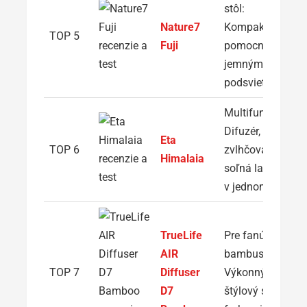
stôl:
Nature7
Kompaktný
TOP 5
Fuji
pomocník s
jemným
podsvietením
Multifunkčný:
Difuzér,
Eta
TOP 6
zvlhčovač a
Himalaia
soľná lampa
v jednom
TrueLife
Pre fanúšikov
AIR
bambusu:
TOP 7
Diffuser
Výkonný a
D7
štýlový so 14