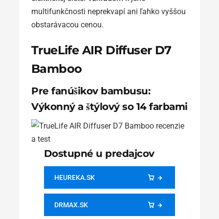
multifunkčnosti neprekvapí ani ľahko vyššou
obstarávacou cenou.
TrueLife AIR Diffuser D7
Bamboo
Pre fanúšikov bambusu:
Výkonný a štýlový so 14 farbami
Dostupné u predajcov
HEUREKA.SK
DRMAX.SK