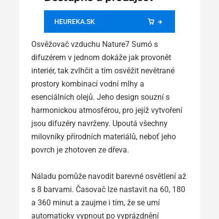
HEUREKA.SK
Osvěžovač vzduchu Nature7 Sumó s
difuzérem v jednom dokáže jak provonět
interiér, tak zvlhčit a tím osvěžit nevětrané
prostory kombinací vodní mlhy a
esenciálních olejů. Jeho design souzní s
harmonickou atmosférou, pro jejíž vytvoření
jsou difuzéry navrženy. Upoutá všechny
milovníky přírodních materiálů, neboť jeho
povrch je zhotoven ze dřeva.
Náladu pomůže navodit barevné osvětlení až
s 8 barvami. Časovač lze nastavit na 60, 180
a 360 minut a zaujme i tím, že se umí
automaticky vypnout po vyprázdnění