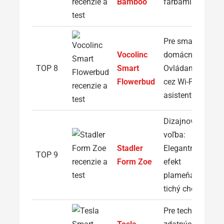
Bamboo
farbami
Pre smart
Vocolinc
domácnosť:
TOP 8
Smart
Ovládanie
Flowerbud
cez Wi-Fi a
asistentov
Dizajnová
voľba:
Stadler
Elegantný
TOP 9
Form Zoe
efekt
plameňa a
tichý chod
Pre technicky