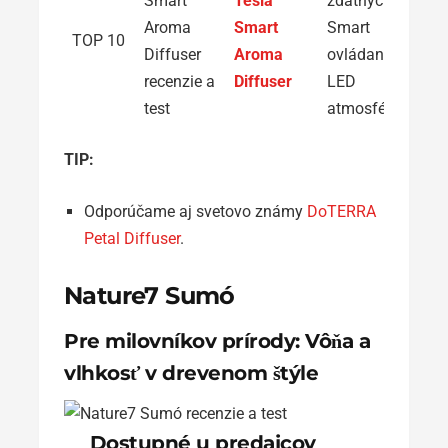
Tesla
zdatných:
Smart
Smart
TOP 10
Aroma
ovládanie s
Diffuser
LED
atmosférou
TIP:
Odporúčame aj svetovo známy
DoTERRA
Petal Diffuser
.
Nature7 Sumó
Pre milovníkov prírody: Vôňa a
vlhkosť v drevenom štýle
Dostupné u predajcov