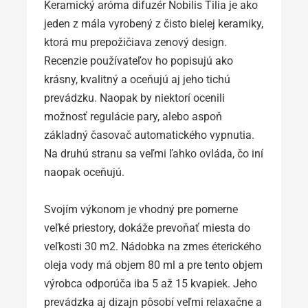
Keramický aróma difuzér Nobilis Tilia je ako
jeden z mála vyrobený z čisto bielej keramiky,
ktorá mu prepožičiava zenový design.
Recenzie používateľov ho popisujú ako
krásny, kvalitný a oceňujú aj jeho tichú
prevádzku. Naopak by niektorí ocenili
možnosť regulácie pary, alebo aspoň
základný časovač automatického vypnutia.
Na druhú stranu sa veľmi ľahko ovláda, čo iní
naopak oceňujú.
Svojím výkonom je vhodný pre pomerne
veľké priestory, dokáže prevoňať miesta do
veľkosti 30 m2. Nádobka na zmes éterického
oleja vody má objem 80 ml a pre tento objem
výrobca odporúča iba 5 až 15 kvapiek. Jeho
prevádzka aj dizajn pôsobí veľmi relaxačne a