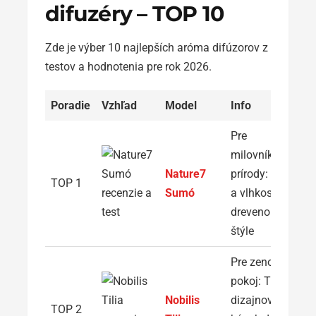
difuzéry – TOP 10
Zde je výber 10 najlepších aróma difúzorov z
testov a hodnotenia pre rok 2026.
Poradie
Vzhľad
Model
Info
Pre
milovníkov
Nature7
prírody: Vôňa
TOP 1
Sumó
a vlhkosť v
drevenom
štýle
Pre zenový
pokoj: Tichý
Nobilis
dizajnový
TOP 2