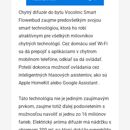
Chytrý difuzér do bytu Vocolinc Smart
Flowerbud zaujme predovšetkým svojou
smart technológiou, ktorá ho robí
atraktívnym pre všetkých milovníkov
chytrých technológií. Cez domácu sieť Wi-Fi
sa dá prepojiť s aplikáciami v chytrom
mobilnom telefóne, odkiaľ sa dá ovládať.
Poteší dokonca možnosť ovládania cez
inteligentných hlasových asistentov, ako sú
Apple HomeKit alebo Google Assistant .
Táto technológia nie je jediným zaujímavým
prvkom, zaujme totiž ďalej podsvietením s
možnosťou navoliť si jednu zo 16 miliónov
farieb. Elektrický aróma difuzér má nádržku s
objemom 300 ml, na ktorú dokáže nepretržite