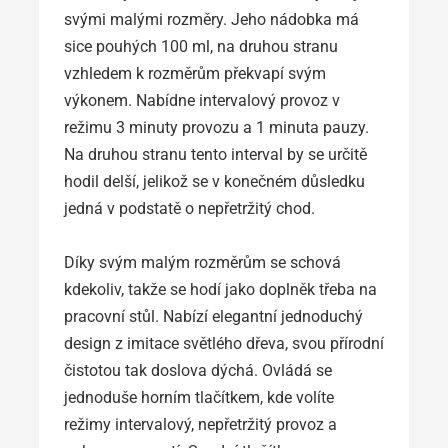
svými malými rozměry. Jeho nádobka má
sice pouhých 100 ml, na druhou stranu
vzhledem k rozměrům překvapí svým
výkonem. Nabídne intervalový provoz v
režimu 3 minuty provozu a 1 minuta pauzy.
Na druhou stranu tento interval by se určitě
hodil delší, jelikož se v konečném důsledku
jedná v podstatě o nepřetržitý chod.
Díky svým malým rozměrům se schová
kdekoliv, takže se hodí jako doplněk třeba na
pracovní stůl. Nabízí elegantní jednoduchý
design z imitace světlého dřeva, svou přírodní
čistotou tak doslova dýchá. Ovládá se
jednoduše horním tlačítkem, kde volíte
režimy intervalový, nepřetržitý provoz a