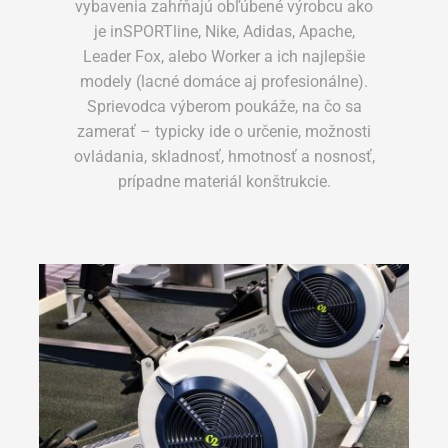
vybavenia zahŕňajú obľúbené výrobcu ako
je inSPORTline, Nike, Adidas, Apache,
Leader Fox, alebo Worker a ich najlepšie
modely (lacné domáce aj profesionálne).
Sprievodca výberom poukáže, na čo sa
zamerať – typicky ide o určenie, možnosti
ovládania, skladnosť, hmotnosť a nosnosť,
prípadne materiál konštrukcie.