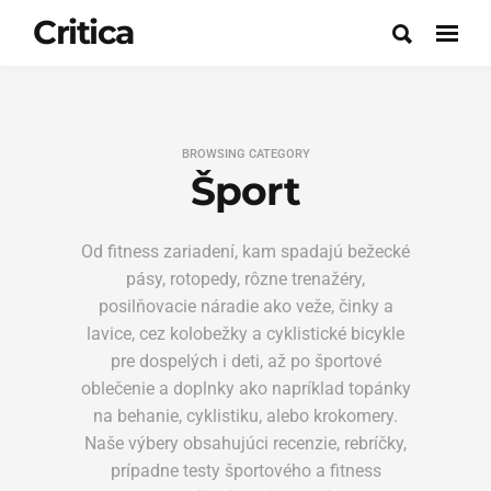
Critica
BROWSING CATEGORY
Šport
Od fitness zariadení, kam spadajú bežecké
pásy, rotopedy, rôzne trenažéry,
posilňovacie náradie ako veže, činky a
lavice, cez kolobežky a cyklistické bicykle
pre dospelých i deti, až po športové
oblečenie a doplnky ako napríklad topánky
na behanie, cyklistiku, alebo krokomery.
Naše výbery obsahujúci recenzie, rebríčky,
prípadne testy športového a fitness