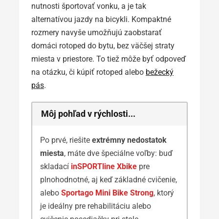
nutnosti športovať vonku, a je tak
alternatívou jazdy na bicykli. Kompaktné
rozmery navyše umožňujú zaobstarať
domáci rotoped do bytu, bez väčšej straty
miesta v priestore. To tiež môže byť odpoveď
na otázku, či kúpiť rotoped alebo
bežecký
pás
.
Môj pohľad v rýchlosti...
Po prvé, riešite
extrémny nedostatok
miesta
, máte dve špeciálne voľby: buď
skladací
inSPORTline Xbike
pre
plnohodnotné, aj keď základné cvičenie,
alebo
Sportago Mini Bike Strong
, ktorý
je ideálny pre rehabilitáciu alebo