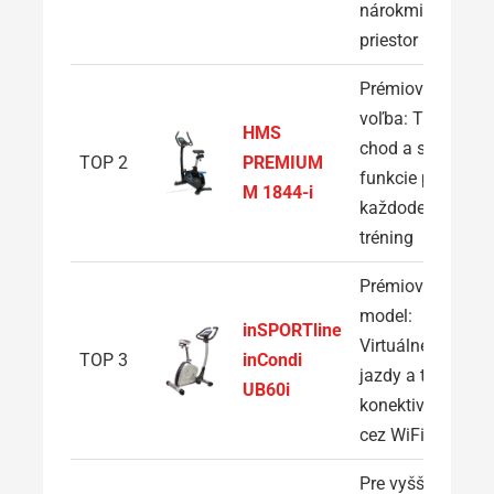
nárokmi na
priestor
Prémiová
voľba: Tichý
HMS
chod a smart
TOP 2
PREMIUM
funkcie pre
M 1844-i
každodenný
tréning
Prémiový
model:
inSPORTline
Virtuálne
TOP 3
inCondi
jazdy a top
UB60i
konektivita
cez WiFi
Pre vyššie