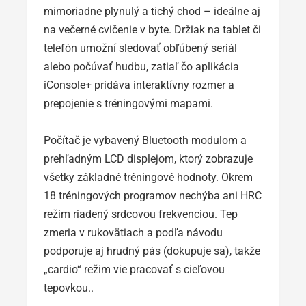
mimoriadne plynulý a tichý chod – ideálne aj
na večerné cvičenie v byte. Držiak na tablet či
telefón umožní sledovať obľúbený seriál
alebo počúvať hudbu, zatiaľ čo aplikácia
iConsole+ pridáva interaktívny rozmer a
prepojenie s tréningovými mapami.
Počítač je vybavený Bluetooth modulom a
prehľadným LCD displejom, ktorý zobrazuje
všetky základné tréningové hodnoty. Okrem
18 tréningových programov nechýba ani HRC
režim riadený srdcovou frekvenciou. Tep
zmeria v rukovätiach a podľa návodu
podporuje aj hrudný pás (dokupuje sa), takže
„cardio“ režim vie pracovať s cieľovou
tepovkou..