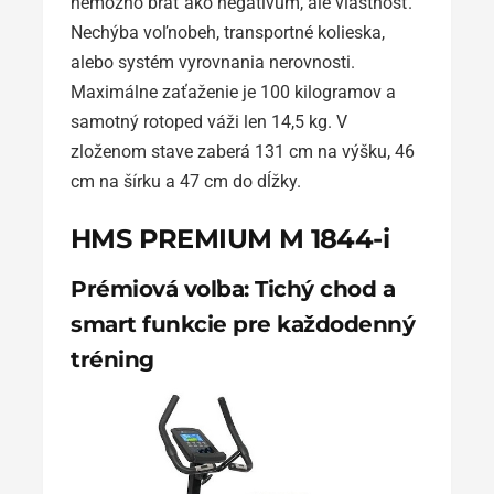
nemožno brať ako negatívum, ale vlastnosť.
Nechýba voľnobeh, transportné kolieska,
alebo systém vyrovnania nerovnosti.
Maximálne zaťaženie je 100 kilogramov a
samotný rotoped váži len 14,5 kg. V
zloženom stave zaberá 131 cm na výšku, 46
cm na šírku a 47 cm do dĺžky.
HMS PREMIUM M 1844-i
Prémiová voľba: Tichý chod a
smart funkcie pre každodenný
tréning