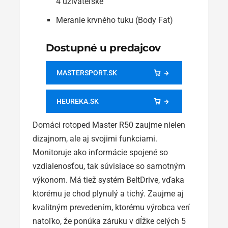
4 užívateľské
Meranie krvného tuku (Body Fat)
Dostupné u predajcov
MASTERSPORT.SK
HEUREKA.SK
Domáci rotoped Master R50 zaujme nielen
dizajnom, ale aj svojimi funkciami.
Monitoruje ako informácie spojené so
vzdialenosťou, tak súvisiace so samotným
výkonom. Má tiež systém BeltDrive, vďaka
ktorému je chod plynulý a tichý. Zaujme aj
kvalitným prevedením, ktorému výrobca verí
natoľko, že ponúka záruku v dĺžke celých 5