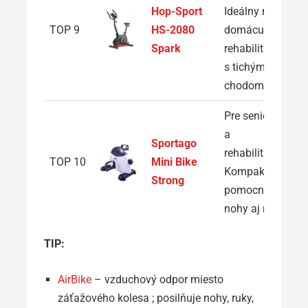
Hop-Sport
Ideálny na
TOP 9
HS-2080
domácu
Spark
rehabilitáciu
s tichým
chodom
Pre seniorov
a
Sportago
rehabilitáciu:
TOP 10
Mini Bike
Kompaktný
Strong
pomocník na
nohy aj ruky
TIP:
AirBike
– vzduchový odpor miesto
záťažového kolesa ; posilňuje nohy, ruky,