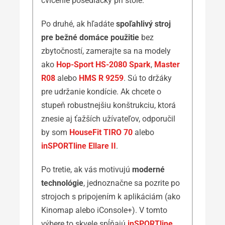
cvičenie posediačky pri stole.
Po druhé, ak hľadáte
spoľahlivý stroj
pre bežné domáce použitie
bez
zbytočností, zamerajte sa na modely
ako
Hop-Sport HS-2080 Spark
,
Master
R08
alebo
HMS R 9259
. Sú to držáky
pre udržanie kondície. Ak chcete o
stupeň robustnejšiu konštrukciu, ktorá
znesie aj ťažších užívateľov, odporučil
by som
HouseFit TIRO 70
alebo
inSPORTline Ellare II
.
Po tretie, ak vás motivujú
moderné
technológie
, jednoznačne sa pozrite po
strojoch s pripojením k aplikáciám (ako
Kinomap alebo iConsole+). V tomto
výbere to skvele spĺňajú
inSPORTline