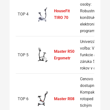
osoby:
HouseFit
Robustná
TOP 4
TIRO 70
konštrukcia a
elektronické
programy
Univerzálna
voľba: Výkon,
Master R50
TOP 5
funkcie a
Ergometr
záruka 5
rokov v cene
Cenovo
dostupný:
Kompaktný
TOP 6
Master R08
rotoped s
tichým