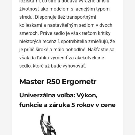
ložiskami, čo stroju dodáva výrazne dlhšiu
životnosť ako modelom s lacnejším typom
stredu. Disponuje tiež transportnými
kolieskami a nastaviteľným sedlom v dvoch
smeroch. Práve sedlo je však terčom kritiky
niektorých recenzií, spotrebitelia zmieňujú, že
je príliš široké a málo pohodlné. Našťastie sa
však dá ľahko vymeniť za akékoľvek iné
sedlo, ktoré už bude vyhovovať.
Master R50 Ergometr
Univerzálna voľba: Výkon,
funkcie a záruka 5 rokov v cene