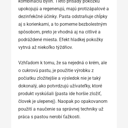
kombináciu bylín. Tieto prísady pokožku
upokojujú a regenerujú, majú protizápalové a
dezinfekčné účinky. Pasta odstraňuje chĺpky
aj s korienkami, a to pomerne bezbolestným
spôsobom, preto je vhodná aj na citlivé a
podráždené miesta. Efekt hladkej pokožky
vytrvá až niekoľko týždňov.
Vzhľadom k tomu, že sa nejedná o krém, ale
o cukrovú pastu, je použitie výrobku z
počiatku zložitejšie a výsledok nie je taký
dokonalý, ako potvrdzujú užívateľky, ktoré
produkt vyskúšali (pasta ide horšie zložiť,
človek je ulepenej). Naopak po opakovanom
použití a naučenie sa správnej techniky už
práca s pastou nerobí ťažkosti.