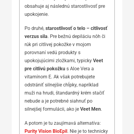
obsahuje aj následnú starostlivosť pre
upokojenie.
Po druhé,
starostlivosť o telo – citlivosť
verzus sila
. Pre bežnú depiláciu nôh či
rúk pri citlivej pokožke v mojom
porovnaní vedú produkty s
upokojujúcimi zložkami, typicky
Veet
pre citlivú pokožku
s Aloe Vera a
vitamínom E. Ak však potrebujete
odstrániť silnejšie chĺpky, napríklad
muži na hrudi, štandardný krém stačiť
nebude a je potrebné siahnuť po
silnejšej formulácii, ako je
Veet Men
.
A potom je tu zaujímavá alternatíva:
Purity Vision BioEpil
. Nie je to technicky