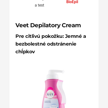
BioEpil
efekt
podr
Veet Depilatory Cream
Pre citlivú pokožku: Jemné a
bezbolestné odstránenie
chĺpkov