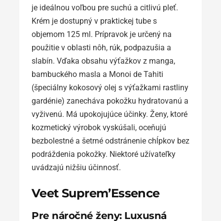
je ideálnou voľbou pre suchú a citlivú pleť.
Krém je dostupný v praktickej tube s
objemom 125 ml. Prípravok je určený na
použitie v oblasti nôh, rúk, podpazušia a
slabín. Vďaka obsahu výťažkov z manga,
bambuckého masla a Monoi de Tahiti
(špeciálny kokosový olej s výťažkami rastliny
gardénie) zanecháva pokožku hydratovanú a
vyživenú. Má upokojujúce účinky. Ženy, ktoré
kozmetický výrobok vyskúšali, oceňujú
bezbolestné a šetrné odstránenie chĺpkov bez
podráždenia pokožky. Niektoré užívateľky
uvádzajú nižšiu účinnosť.
Veet Suprem’Essence
Pre náročné ženy: Luxusná