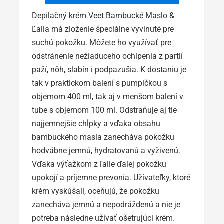
Depilačný krém Veet Bambucké Maslo &
Ľalia má zloženie špeciálne vyvinuté pre
suchú pokožku. Môžete ho využívať pre
odstránenie nežiaduceho ochlpenia z partií
paží, nôh, slabín i podpazušia. K dostaniu je
tak v praktickom balení s pumpičkou s
objemom 400 ml, tak aj v menšom balení v
tube s objemom 100 ml. Odstraňuje aj tie
najjemnejšie chĺpky a vďaka obsahu
bambuckého masla zanecháva pokožku
hodvábne jemnú, hydratovanú a vyživenú.
Vďaka výťažkom z ľalie ďalej pokožku
upokojí a príjemne prevonia. Užívateľky, ktoré
krém vyskúšali, oceňujú, že pokožku
zanecháva jemnú a nepodráždenú a nie je
potreba následne užívať ošetrujúci krém.