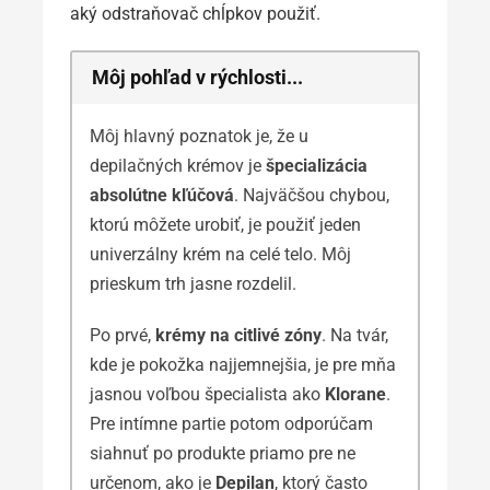
aký odstraňovač chĺpkov použiť.
Môj pohľad v rýchlosti...
Môj hlavný poznatok je, že u
depilačných krémov je
špecializácia
absolútne kľúčová
. Najväčšou chybou,
ktorú môžete urobiť, je použiť jeden
univerzálny krém na celé telo. Môj
prieskum trh jasne rozdelil.
Po prvé,
krémy na citlivé zóny
. Na tvár,
kde je pokožka najjemnejšia, je pre mňa
jasnou voľbou špecialista ako
Klorane
.
Pre intímne partie potom odporúčam
siahnuť po produkte priamo pre ne
určenom, ako je
Depilan
, ktorý často