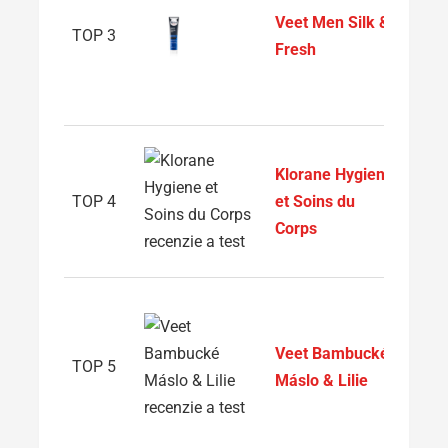
Veet Men Silk &
efekt
TOP 3
Fresh
depil
hrude
chrbt
Pre t
Klorane Hygiene
citliv
TOP 4
et Soins du
Šetrn
Corps
rieše
podr
Pre 
poko
Veet Bambucké
Hlad
TOP 5
Máslo & Lilie
výživ
jedn
krok