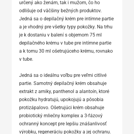
určený ako ženám, tak i mužom, čo ho
odlišuje od väčšiny bežných produktov.
Jedná sa o depilačný krém pre intímne partie
a je vhodný pre všetky typy pokožky. Na trhu
je k dostaniu v balení s objemom 75 ml
depilačného krému v tube pre intímne partie
a k tomu 30 ml ošetrujúceho krému, rovnako
v tube.
Jedná sa o ideálnu voľbu pre veľmi citlivé
partie. Samotný depilačný krém obsahuje
extrakt z arniky, panthenol a alantoín, ktoré
pokožku hydratujú, upokojujú a pôsobia
protizápalovo. Ošetrujúci krém obsahuje
probiotický mliečny komplex a 3-fázový
ochranný koncept pre lepšiu znášanlivosť
výrobku, regeneráciu pokožky a jej ochranu.