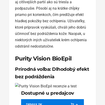
aj citlivejších partií ako sú triesla a
podpazušie. Pôsobí aj na krátke chĺpky
priamo pri korienkoch, čím predlžuje efekt
hladkej pokožky bez ochlpenia. Užívateľky,
ktoré prípravok vyskúšali, chváli jeho dobrú
účinnosť bez podráždenia kože. Naopak, u
niektorých iných užívateliek krém ochlpenia
odstránil nedostatočne.
Purity Vision BioEpil
Prírodná voľba: Dlhodobý efekt
bez podráždenia
Dostupné u predajcov
DRMAX.SK