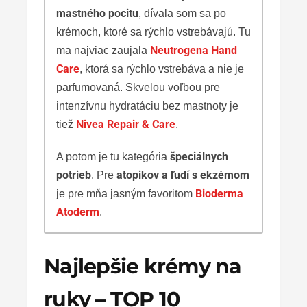
mastného pocitu
, dívala som sa po
krémoch, ktoré sa rýchlo vstrebávajú. Tu
Neutrogena Hand
ma najviac zaujala
Care
, ktorá sa rýchlo vstrebáva a nie je
parfumovaná. Skvelou voľbou pre
intenzívnu hydratáciu bez mastnoty je
Nivea Repair & Care
tiež
.
špeciálnych
A potom je tu kategória
potrieb
atopikov a ľudí s ekzémom
. Pre
Bioderma
je pre mňa jasným favoritom
Atoderm
.
Najlepšie krémy na
ruky – TOP 10