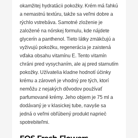
okamžitej hydratácii pokožky. Krém má ľahkú
a nemastnú textúru, takže sa veľmi dobre a
rýchlo vstrebáva. Samotné zloženie je
založené na nórskej formulu, kde nájdete
glycerín a panthenol. Tieto látky zmäkčujú a
vyživujú pokožku, regenerácia je zaistená
vďaka obsahu vitamínu E. Tento vitamín
chráni pred vysychaním, ale aj pred starnutím
pokožky. Užívatelia kladne hodnotí účinky
krému a zároveň je vhodný pre tých, ktorí
nemôžu z nejakých dôvodov používať
parfumované krémy. Jeho objem je 75 ml a
dodávaný je v klasickej tube, navyše sa
jedná o veľmi obľúbený produkt naprieč
spotrebiteľmi.