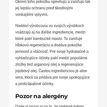
Okrem toho pokožku spevňujú a zaisťujú tak
jej lepšiu ochranu pred škodlivými
vonkajšími vplyvmi.
Niektorí výrobcovia vo svojich výrobkoch
vsádzajú aj na ďalšie ingrediencie, medzi
ktoré patrí bambucké maslo. To zaisťuje
hĺbkovú regeneráciu a dodáva pokožke
jemnosť a vláčnosť. Pre svoje hydratačné a
vyhladzujúce účinky patrí medzi populárne
zložky tiež arganový olej a regenerujúce
jojobový olej. Častou ingredienciou je aloe
vera, ktorá sa pridáva pre svoje upokojujúce
a protizápalové účinky.
Pozor na alergény
Dajte si pozor aj na to, že niektoré krémy