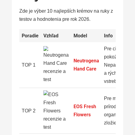
Zde je výber 10 najlepších krémov na ruky z
testov a hodnotenia pre rok 2026.
Poradie
Vzhľad
Model
Info
Pre citlivú
pokožku:
Neutrogena
TOP 1
Neparfumova
Hand Care
a rýchlo sa
vstrebáva
Pre milovníko
EOS Fresh
prírody: 96 %
TOP 2
Flowers
organických
zložiek