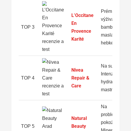
Prémiová
L’Occitane
výživa: 20 %
En
TOP 3
bambuckého
Provence
masla pre
Karité
hebké ruky
Na suché ruky
Nivea
Intenzívna
Repair &
TOP 4
hydratácia be
Care
mastnoty
Na
problematickú
Natural
pokožku:
Beauty
TOP 5
Minerály z