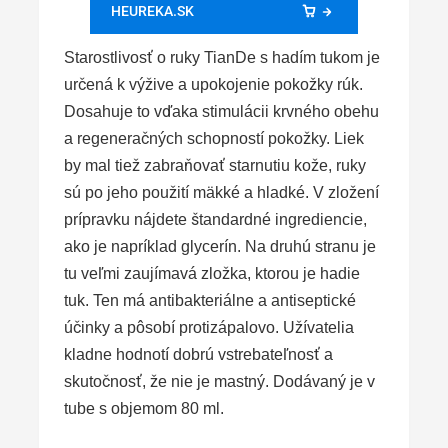
HEUREKA.SK
Starostlivosť o ruky TianDe s hadím tukom je
určená k výžive a upokojenie pokožky rúk.
Dosahuje to vďaka stimulácii krvného obehu
a regeneračných schopností pokožky. Liek
by mal tiež zabraňovať starnutiu kože, ruky
sú po jeho použití mäkké a hladké. V zložení
prípravku nájdete štandardné ingrediencie,
ako je napríklad glycerín. Na druhú stranu je
tu veľmi zaujímavá zložka, ktorou je hadie
tuk. Ten má antibakteriálne a antiseptické
účinky a pôsobí protizápalovo. Užívatelia
kladne hodnotí dobrú vstrebateľnosť a
skutočnosť, že nie je mastný. Dodávaný je v
tube s objemom 80 ml.