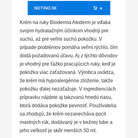
NOTINO.SK
Krém na ruky Bioderma Atoderm je vďaka
svojim hydratačným účinkom vhodný pre
suchú, až pre veľmi suchú pokožku. V
prípade problémov pomáha veľmi rýchlo, čím
dodá požadovanú úľavu. Aj z týchto dôvodov
je vhodný pre ťažko pracujúcich ruky, keď je
pokožka viac zaťažovaná. Výrobca uvádza,
že krém má hypoalergénne zloženie, takže
pokožku ďalej nezaťažuje. V ingredienciách
prípravku nájdete aj takzvanú hnedú riasu,
ktorá dodáva pokožke pevnosť. Používatelia
sa zhodujú, že krém nezanecháva pocit
mastných rúk, dodávaný je v bežnej tube a
jeho veľkosť je skôr menších 50 ml.