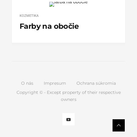
KOZMETIKA
Farby na obočie
O nás
Impresum
Ochrana súkromia
Copyright © - Except property of their respective
owners