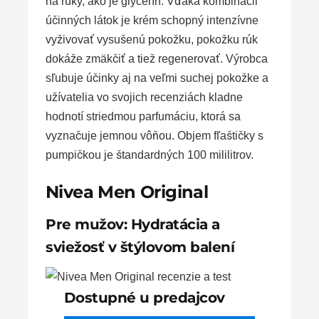
na ruky, ako je glycerín. Vďaka kombinácii
účinných látok je krém schopný intenzívne
vyživovať vysušenú pokožku, pokožku rúk
dokáže zmäkčiť a tiež regenerovať. Výrobca
sľubuje účinky aj na veľmi suchej pokožke a
užívatelia vo svojich recenziách kladne
hodnotí striedmou parfumáciu, ktorá sa
vyznačuje jemnou vôňou. Objem fľaštičky s
pumpičkou je štandardných 100 mililitrov.
Nivea Men Original
Pre mužov: Hydratácia a
sviežosť v štýlovom balení
Dostupné u predajcov