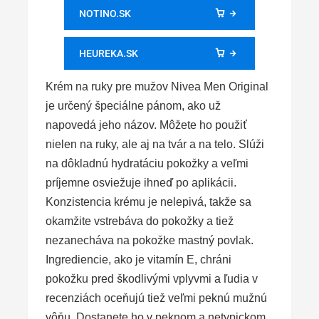
NOTINO.SK
HEUREKA.SK
Krém na ruky pre mužov Nivea Men Original
je určený špeciálne pánom, ako už
napovedá jeho názov. Môžete ho použiť
nielen na ruky, ale aj na tvár a na telo. Slúži
na dôkladnú hydratáciu pokožky a veľmi
príjemne osviežuje ihneď po aplikácii.
Konzistencia krému je nelepivá, takže sa
okamžite vstrebáva do pokožky a tiež
nezanecháva na pokožke mastný povlak.
Ingrediencie, ako je vitamín E, chráni
pokožku pred škodlivými vplyvmi a ľudia v
recenziách oceňujú tiež veľmi peknú mužnú
vôňu. Dostanete ho v peknom a netypickom