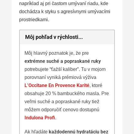
napríklad aj pri častom umývaní riadu, kde
dochádza k styku s agresívnymi umývacími
prostriedkami.
Môj pohľad v rýchlosti...
Môj hlavný poznatok je, že pre
extrémne suché a popraskané ruky
potrebujete “ťažší kaliber”. Tu v mojom
porovnaní vyniká prémiová výživa
L’Occitane En Provence Karité
, ktoré
obsahuje 20 % bambuckého masla. Pre
veľmi suché a popraskané ruky tiež
môžem odporučiť cenovo dostupnú
Indulona Profi
.
každodennú hydratáciu bez
Ak hľadáte