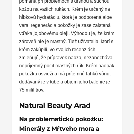
pomáha pri problémoch s drsnou a suchou
kožou na vašich rukách. Krém je určený na
hĺbkovú hydratáciu, ktorá je podporená aloe
vera, regenerácia pokožky je zase zaistená
vďaka jojobovému oleji. Výhodou je, že krém
zároveň nie je mastný. Tiež užívatelia, ktorí si
krém zakúpili, vo svojich recenziách
zmieňujú, že prípravok naozaj nezanecháva
nepríjemný pocit mastných rúk. Krém naopak
pokožku osvieži a má príjemnú ľahkú vôňu,
dodávaný je v tube a objem jeho balenie je
75 mililitrov.
Natural Beauty Arad
Na problematickú pokožku:
Minerály z Mŕtveho mora a