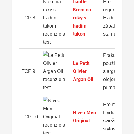
tianDe
Pre
Krém na
regeneráciu:
ruky s
TOP 8
Hadí tuk proti
hadím
zápalom a
tukom
starnutiu
Praktické
Le Petit
použitie: Výži
Olivier
TOP 9
s arganovým
Argan Oil
olejom a
pumpičkou
Pre mužov:
Nivea Men
Hydratácia a
TOP 10
Original
sviežosť v
štýlovom bale