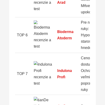
Arad
Mŕtveho mora 
upokojenie
Pre namáhan
ruky:
Bioderma
TOP 6
Hypoalergénn
Atoderm
starostlivosť s
hnedou riasou
Cenovo
dostupná:
Indulona
Ochrana pre
TOP 7
Profi
veľmi suché a
popraskané
ruky