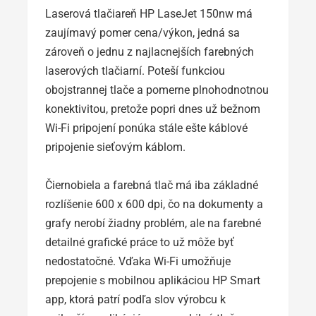
Laserová tlačiareň HP LaseJet 150nw má
zaujímavý pomer cena/výkon, jedná sa
zároveň o jednu z najlacnejších farebných
laserových tlačiarní. Poteší funkciou
obojstrannej tlače a pomerne plnohodnotnou
konektivitou, pretože popri dnes už bežnom
Wi-Fi pripojení ponúka stále ešte káblové
pripojenie sieťovým káblom.
Čiernobiela a farebná tlač má iba základné
rozlíšenie 600 x 600 dpi, čo na dokumenty a
grafy nerobí žiadny problém, ale na farebné
detailné grafické práce to už môže byť
nedostatočné. Vďaka Wi-Fi umožňuje
prepojenie s mobilnou aplikáciou HP Smart
app, ktorá patrí podľa slov výrobcu k