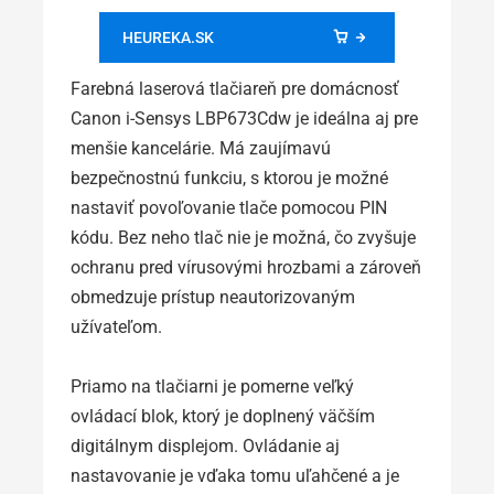
HEUREKA.SK
Farebná laserová tlačiareň pre domácnosť
Canon i-Sensys LBP673Cdw je ideálna aj pre
menšie kancelárie. Má zaujímavú
bezpečnostnú funkciu, s ktorou je možné
nastaviť povoľovanie tlače pomocou PIN
kódu. Bez neho tlač nie je možná, čo zvyšuje
ochranu pred vírusovými hrozbami a zároveň
obmedzuje prístup neautorizovaným
užívateľom.
Priamo na tlačiarni je pomerne veľký
ovládací blok, ktorý je doplnený väčším
digitálnym displejom. Ovládanie aj
nastavovanie je vďaka tomu uľahčené a je