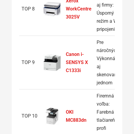
Xerox
aj firmy:
TOP 8
WorkCentre
Úsporný
3025V
režim a Wi-Fi
pripojenie
Pre
náročných:
Canon i-
Výkonná tlač
TOP 9
SENSYS X
aj
C1333i
skenovanie v
jednom
Firemná
voľba:
OKI
Farebná A3
TOP 10
MC883dn
tlačiareň s
profi