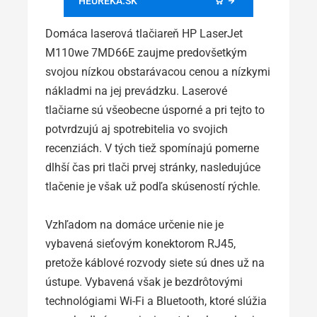
HEUREKA.SK
Domáca laserová tlačiareň HP LaserJet
M110we 7MD66E zaujme predovšetkým
svojou nízkou obstarávacou cenou a nízkymi
nákladmi na jej prevádzku. Laserové
tlačiarne sú všeobecne úsporné a pri tejto to
potvrdzujú aj spotrebitelia vo svojich
recenziách. V tých tiež spomínajú pomerne
dlhší čas pri tlači prvej stránky, nasledujúce
tlačenie je však už podľa skúseností rýchle.
Vzhľadom na domáce určenie nie je
vybavená sieťovým konektorom RJ45,
pretože káblové rozvody siete sú dnes už na
ústupe. Vybavená však je bezdrôtovými
technológiami Wi-Fi a Bluetooth, ktoré slúžia