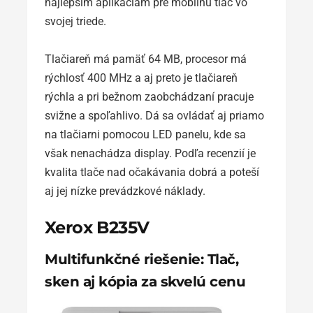
najlepším aplikáciám pre mobilnú tlač vo
svojej triede.
Tlačiareň má pamäť 64 MB, procesor má
rýchlosť 400 MHz a aj preto je tlačiareň
rýchla a pri bežnom zaobchádzaní pracuje
svižne a spoľahlivo. Dá sa ovládať aj priamo
na tlačiarni pomocou LED panelu, kde sa
však nenachádza display. Podľa recenzií je
kvalita tlače nad očakávania dobrá a poteší
aj jej nízke prevádzkové náklady.
Xerox B235V
Multifunkčné riešenie: Tlač,
sken aj kópia za skvelú cenu