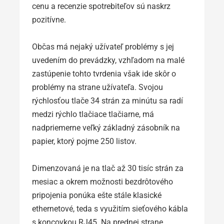
cenu a recenzie spotrebiteľov sú naskrz
pozitívne.
Občas má nejaký užívateľ problémy s jej
uvedením do prevádzky, vzhľadom na malé
zastúpenie tohto tvrdenia však ide skôr o
problémy na strane užívateľa. Svojou
rýchlosťou tlače 34 strán za minútu sa radí
medzi rýchlo tlačiace tlačiarne, má
nadpriemerne veľký základný zásobník na
papier, ktorý pojme 250 listov.
Dimenzovaná je na tlač až 30 tisíc strán za
mesiac a okrem možnosti bezdrôtového
pripojenia ponúka ešte stále klasické
ethernetové, teda s využitím sieťového kábla
s koncovkou RJ45. Na prednej strane