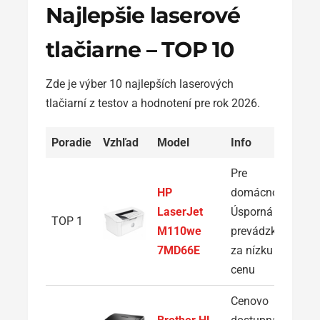
Najlepšie laserové
tlačiarne – TOP 10
Zde je výber 10 najlepších laserových
tlačiarní z testov a hodnotení pre rok 2026.
Poradie
Vzhľad
Model
Info
Pre
HP
domácnosť:
LaserJet
Úsporná
TOP 1
M110we
prevádzka
7MD66E
za nízku
cenu
Cenovo