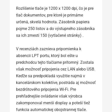
Rozlíšenie tlače je 1200 x 1200 dpi, čo je pre
tlač dokumentov, pre ktoré je primárne
určená, skvelá hodnota. Zásobník papiera
pojme 250 listov a do výstupného zásobníka
sa ich zmestí 150 (vytlačené stránky) .
V recenziách zaznieva pripomienka k
absencii LPT portu, ktorý bol ešte u
predchodcu tejto tlačiarne prítomný. Zostala
však možnosť pripojenia cez LAN alebo USB.
Keďže sa predpokladá využitie najmä v
kancelárskom kolektíve, postráda aj možnosť
bezdrôtového pripojenia Wi-Fi. Pre
prehľadnejšie ovládanie však výrobca
zakomponoval menší display a poteší tiež
funkcia automatickej obojstrannej tlače.