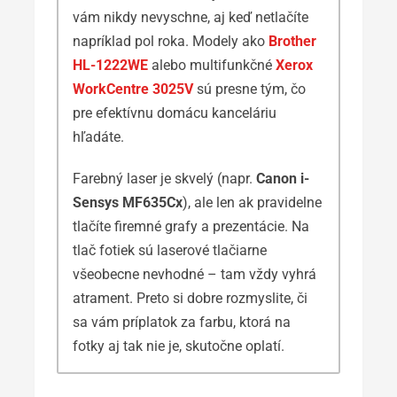
vám nikdy nevyschne, aj keď netlačíte
napríklad pol roka. Modely ako
Brother
HL-1222WE
alebo multifunkčné
Xerox
WorkCentre 3025V
sú presne tým, čo
pre efektívnu domácu kanceláriu
hľadáte.
Farebný laser je skvelý (napr.
Canon i-
Sensys MF635Cx
), ale len ak pravidelne
tlačíte firemné grafy a prezentácie. Na
tlač fotiek sú laserové tlačiarne
všeobecne nevhodné – tam vždy vyhrá
atrament. Preto si dobre rozmyslite, či
sa vám príplatok za farbu, ktorá na
fotky aj tak nie je, skutočne oplatí.