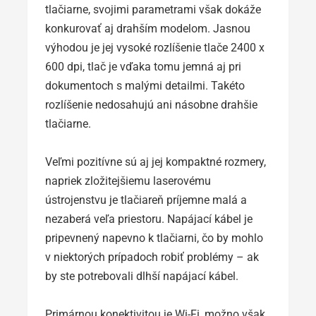
tlačiarne, svojimi parametrami však dokáže
konkurovať aj drahším modelom. Jasnou
výhodou je jej vysoké rozlíšenie tlače 2400 x
600 dpi, tlač je vďaka tomu jemná aj pri
dokumentoch s malými detailmi. Takéto
rozlíšenie nedosahujú ani násobne drahšie
tlačiarne.
Veľmi pozitívne sú aj jej kompaktné rozmery,
napriek zložitejšiemu laserovému
ústrojenstvu je tlačiareň príjemne malá a
nezaberá veľa priestoru. Napájací kábel je
pripevnený napevno k tlačiarni, čo by mohlo
v niektorých prípadoch robiť problémy – ak
by ste potrebovali dlhší napájací kábel.
Primárnou konektivitou je Wi-Fi, možno však