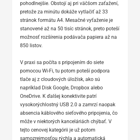
pohodlnejšie. Obstojí aj pri väčšom zaťažení,
pretože za minútu dokáže vytlačiť až 33
stránok formátu A4. Mesačné vyťaženie je
stanovené až na 50 tisíc stránok, preto poteší
možnosť rozšírenia podávača papiera až na
850 listov.
V praxi sa počíta s pripojením do siete
pomocou Wi-Fi, tu potom poteší podpora
tlače aj z cloudových úložísk, ako sú
napríklad Disk Google, Dropbox alebo
OneDrive. K ďalšej konektivite patrí
vysokorýchlostný USB 2.0 a zamrzí naopak
absencia káblového sieťového pripojenia, čo
môže v niektorých kanceláriách chýbať. V
tejto cenovej kategórii je už potom
samozrejmosťou rýchla a automatická