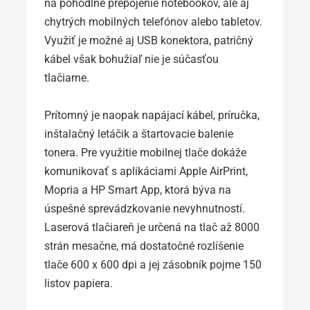
na pohodlné prepojenie notebookov, ale aj
chytrých mobilných telefónov alebo tabletov.
Využiť je možné aj USB konektora, patričný
kábel však bohužiaľ nie je súčasťou
tlačiarne.
Prítomný je naopak napájací kábel, príručka,
inštalačný letáčik a štartovacie balenie
tonera. Pre využitie mobilnej tlače dokáže
komunikovať s aplikáciami Apple AirPrint,
Mopria a HP Smart App, ktorá býva na
úspešné sprevádzkovanie nevyhnutností.
Laserová tlačiareň je určená na tlač až 8000
strán mesačne, má dostatočné rozlíšenie
tlače 600 x 600 dpi a jej zásobník pojme 150
listov papiera.