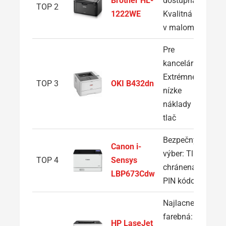
Brother HL-
dostupná:
TOP 2
1222WE
Kvalitná tlač
v malom tele
Pre
kancelárie:
Extrémne
TOP 3
OKI B432dn
nízke
náklady na
tlač
Bezpečný
Canon i-
výber: Tlač
TOP 4
Sensys
chránená
LBP673Cdw
PIN kódom
Najlacnejšia
farebná:
HP LaseJet