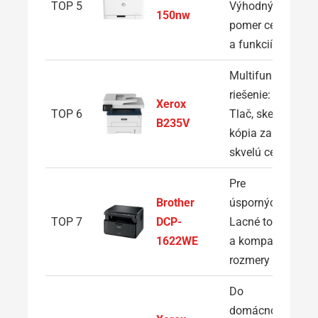
TOP 5
Výhodný
150nw
pomer ceny
a funkcií
Multifunkčné
riešenie:
Xerox
TOP 6
Tlač, sken aj
B235V
kópia za
skvelú cenu
Pre
Brother
úsporných:
TOP 7
DCP-
Lacné tonery
1622WE
a kompaktné
rozmery
Do
domácnosti