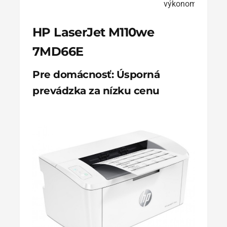
výkonom
HP LaserJet M110we
7MD66E
Pre domácnosť: Úsporná
prevádzka za nízku cenu