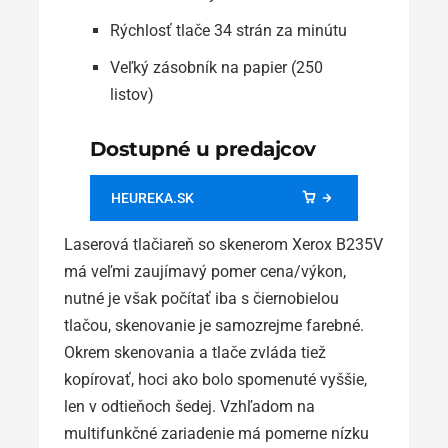
Rýchlosť tlače 34 strán za minútu
Veľký zásobník na papier (250
listov)
Dostupné u predajcov
HEUREKA.SK
Laserová tlačiareň so skenerom Xerox B235V
má veľmi zaujímavý pomer cena/výkon,
nutné je však počítať iba s čiernobielou
tlačou, skenovanie je samozrejme farebné.
Okrem skenovania a tlače zvláda tiež
kopírovať, hoci ako bolo spomenuté vyššie,
len v odtieňoch šedej. Vzhľadom na
multifunkčné zariadenie má pomerne nízku