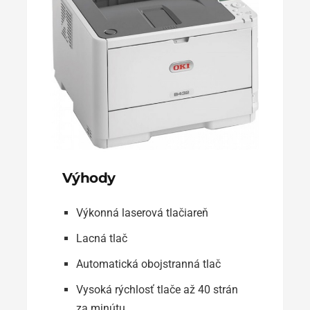
Výhody
Výkonná laserová tlačiareň
Lacná tlač
Automatická obojstranná tlač
Vysoká rýchlosť tlače až 40 strán
za minútu