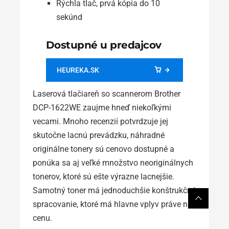
Rýchla tlač, prvá kópia do 10
sekúnd
Dostupné u predajcov
HEUREKA.SK
Laserová tlačiareň so scannerom Brother
DCP-1622WE zaujme hneď niekoľkými
vecami. Mnoho recenzií potvrdzuje jej
skutočne lacnú prevádzku, náhradné
originálne tonery sú cenovo dostupné a
ponúka sa aj veľké množstvo neoriginálnych
tonerov, ktoré sú ešte výrazne lacnejšie.
Samotný toner má jednoduchšie konštrukčné
spracovanie, ktoré má hlavne vplyv práve na
cenu.