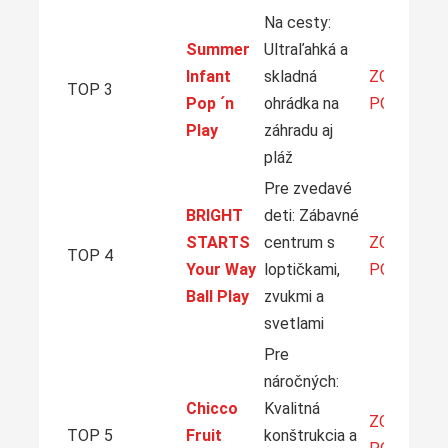
Na cesty:
Summer
Ultraľahká a
Infant
skladná
ZOBRAZIŤ
TOP 3
Pop ´n
ohrádka na
PONUKU
Play
záhradu aj
pláž
Pre zvedavé
BRIGHT
deti: Zábavné
STARTS
centrum s
ZOBRAZIŤ
TOP 4
Your Way
loptičkami,
PONUKU
Ball Play
zvukmi a
svetlami
Pre
náročných:
Chicco
Kvalitná
ZOBRAZIŤ
TOP 5
Fruit
konštrukcia a