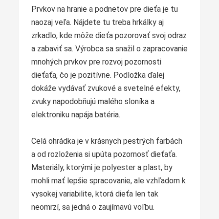
Prvkov na hranie a podnetov pre dieťa je tu
naozaj veľa. Nájdete tu treba hrkálky aj
zrkadlo, kde môže dieťa pozorovať svoj odraz
a zabaviť sa. Výrobca sa snažil o zapracovanie
mnohých prvkov pre rozvoj pozornosti
dieťaťa, čo je pozitívne. Podložka ďalej
dokáže vydávať zvukové a svetelné efekty,
zvuky napodobňujú malého sloníka a
elektroniku napája batéria.
Celá ohrádka je v krásnych pestrých farbách
a od rozloženia si upúta pozornosť dieťaťa.
Materiály, ktorými je polyester a plast, by
mohli mať lepšie spracovanie, ale vzhľadom k
vysokej variabilite, ktorá dieťa len tak
neomrzí, sa jedná o zaujímavú voľbu.