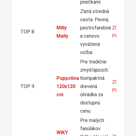
priečkami
Zlatá stredná
cesta: Pevná,
Milly
pestrofarebná
ZOBRAZIŤ
TOP 8
Mally
a cenovo
PONUKU
vyvážená
voľba
Pre tradične
zmýšľajúcich:
Puppolina
Kompaktná
ZOBRAZIŤ
TOP 9
120x120
drevená
PONUKU
cm
ohrádka za
dostupnú
cenu
Pre malých
fanúšikov
WIKY