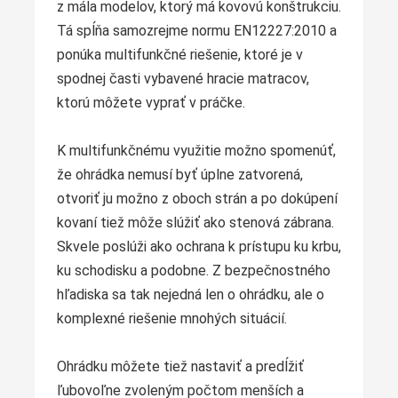
z mála modelov, ktorý má kovovú konštrukciu.
Tá spĺňa samozrejme normu EN12227:2010 a
ponúka multifunkčné riešenie, ktoré je v
spodnej časti vybavené hracie matracov,
ktorú môžete vyprať v práčke.
K multifunkčnému využitie možno spomenúť,
že ohrádka nemusí byť úplne zatvorená,
otvoriť ju možno z oboch strán a po dokúpení
kovaní tiež môže slúžiť ako stenová zábrana.
Skvele poslúži ako ochrana k prístupu ku krbu,
ku schodisku a podobne. Z bezpečnostného
hľadiska sa tak nejedná len o ohrádku, ale o
komplexné riešenie mnohých situácií.
Ohrádku môžete tiež nastaviť a predĺžiť
ľubovoľne zvoleným počtom menších a