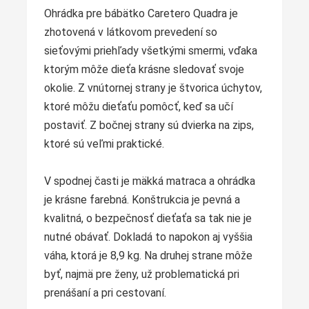
Ohrádka pre bábätko Caretero Quadra je
zhotovená v látkovom prevedení so
sieťovými priehľady všetkými smermi, vďaka
ktorým môže dieťa krásne sledovať svoje
okolie. Z vnútornej strany je štvorica úchytov,
ktoré môžu dieťaťu pomôcť, keď sa učí
postaviť. Z bočnej strany sú dvierka na zips,
ktoré sú veľmi praktické.
V spodnej časti je mäkká matraca a ohrádka
je krásne farebná. Konštrukcia je pevná a
kvalitná, o bezpečnosť dieťaťa sa tak nie je
nutné obávať. Dokladá to napokon aj vyššia
váha, ktorá je 8,9 kg. Na druhej strane môže
byť, najmä pre ženy, už problematická pri
prenášaní a pri cestovaní.