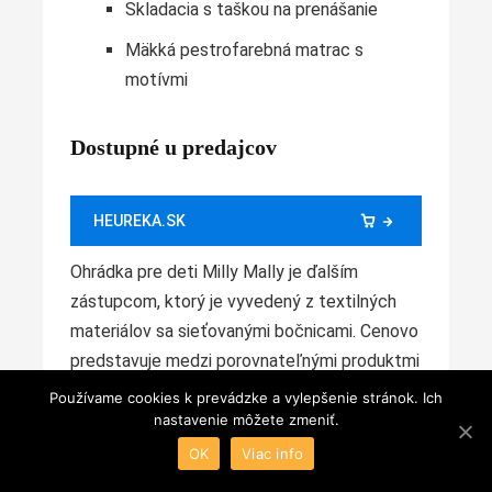
Skladacia s taškou na prenášanie
Mäkká pestrofarebná matrac s
motívmi
Dostupné u predajcov
HEUREKA.SK
Ohrádka pre deti Milly Mally je ďalším
zástupcom, ktorý je vyvedený z textilných
materiálov sa sieťovanými bočnicami. Cenovo
predstavuje medzi porovnateľnými produktmi
zlatú strednú cestu. Je samozrejme
Používame cookies k prevádzke a vylepšenie stránok. Ich
skladacia a to na rozmer 22 x 21 x 95 cm. S
nastavenie môžete zmeniť.
taškou na prenášanie má ale pomerne vyššiu
OK
Viac info
hmotnosť, ktorá je 10 kg.