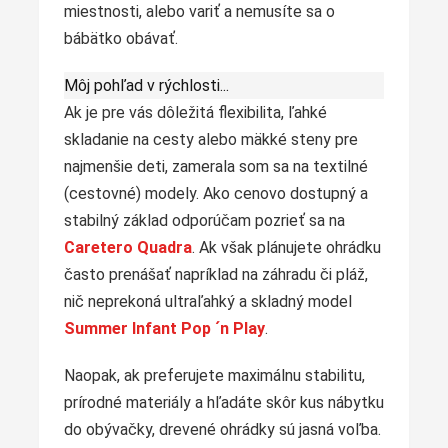
miestnosti, alebo variť a nemusíte sa o
bábätko obávať.
Môj pohľad v rýchlosti...
Ak je pre vás dôležitá flexibilita, ľahké
skladanie na cesty alebo mäkké steny pre
najmenšie deti, zamerala som sa na textilné
(cestovné) modely. Ako cenovo dostupný a
stabilný základ odporúčam pozrieť sa na
Caretero Quadra
. Ak však plánujete ohrádku
často prenášať napríklad na záhradu či pláž,
nič neprekoná ultraľahký a skladný model
Summer Infant Pop ´n Play
.
Naopak, ak preferujete maximálnu stabilitu,
prírodné materiály a hľadáte skôr kus nábytku
do obývačky, drevené ohrádky sú jasná voľba.