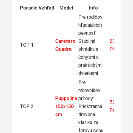
Poradie
Vzhľad
Model
Info
Pre rodičov
hľadajúcich
pevnosť:
Caretero
Stabilná
ZOBRAZIŤ
TOP 1
Quadra
ohrádka s
PONUKU
úchytmi a
praktickými
dvierkami
Pre
milovníkov
Puppolina
prírody:
ZOBRAZIŤ
TOP 2
150x150
Priestranná
PONUKU
cm
drevená
klasika za
férovú cenu