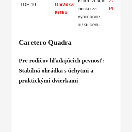
Krtka: Veselé
ZOBRAZIŤ
TOP 10
Ohrádka
ihrisko za
PONUKU
Krtko
výnimočne
nízku cenu
Caretero Quadra
Pre rodičov hľadajúcich pevnosť:
Stabilná ohrádka s úchytmi a
praktickými dvierkami