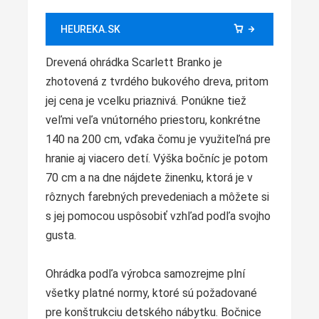
HEUREKA.SK
Drevená ohrádka Scarlett Branko je
zhotovená z tvrdého bukového dreva, pritom
jej cena je vcelku priaznivá. Ponúkne tiež
veľmi veľa vnútorného priestoru, konkrétne
140 na 200 cm, vďaka čomu je využiteľná pre
hranie aj viacero detí. Výška bočníc je potom
70 cm a na dne nájdete žinenku, ktorá je v
rôznych farebných prevedeniach a môžete si
s jej pomocou uspôsobiť vzhľad podľa svojho
gusta.
Ohrádka podľa výrobca samozrejme plní
všetky platné normy, ktoré sú požadované
pre konštrukciu detského nábytku. Bočnice