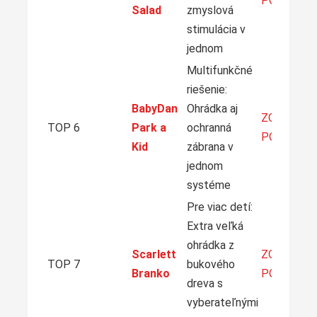
PONUKU
Salad
zmyslová
stimulácia v
jednom
Multifunkčné
riešenie:
BabyDan
Ohrádka aj
ZOBRAZIŤ
TOP 6
Park a
ochranná
PONUKU
Kid
zábrana v
jednom
systéme
Pre viac detí:
Extra veľká
ohrádka z
Scarlett
ZOBRAZIŤ
TOP 7
bukového
Branko
PONUKU
dreva s
vyberateľnými