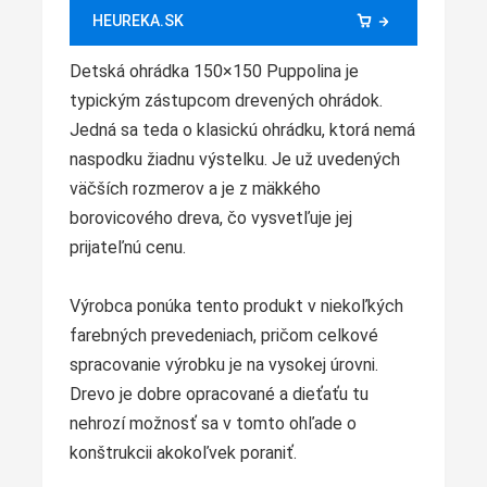
HEUREKA.SK
Detská ohrádka 150×150 Puppolina je
typickým zástupcom drevených ohrádok.
Jedná sa teda o klasickú ohrádku, ktorá nemá
naspodku žiadnu výstelku. Je už uvedených
väčších rozmerov a je z mäkkého
borovicového dreva, čo vysvetľuje jej
prijateľnú cenu.
Výrobca ponúka tento produkt v niekoľkých
farebných prevedeniach, pričom celkové
spracovanie výrobku je na vysokej úrovni.
Drevo je dobre opracované a dieťaťu tu
nehrozí možnosť sa v tomto ohľade o
konštrukcii akokoľvek poraniť.