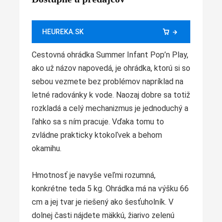
HEUREKA.SK
Cestovná ohrádka Summer Infant Pop’n Play,
ako už názov napovedá, je ohrádka, ktorú si so
sebou vezmete bez problémov napríklad na
letné radovánky k vode. Naozaj dobre sa totiž
rozkladá a celý mechanizmus je jednoduchý a
ľahko sa s ním pracuje. Vďaka tomu to
zvládne prakticky ktokoľvek a behom
okamihu.
Hmotnosť je navyše veľmi rozumná,
konkrétne teda 5 kg. Ohrádka má na výšku 66
cm a jej tvar je riešený ako šesťuholník. V
dolnej časti nájdete mäkkú, žiarivo zelenú