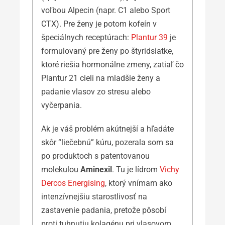
voľbou Alpecin (napr. C1 alebo Sport
CTX). Pre ženy je potom kofeín v
špeciálnych receptúrach:
Plantur 39
je
formulovaný pre ženy po štyridsiatke,
ktoré riešia hormonálne zmeny, zatiaľ čo
Plantur 21 cieli na mladšie ženy a
padanie vlasov zo stresu alebo
vyčerpania.
Ak je váš problém akútnejší a hľadáte
skôr “liečebnú” kúru, pozerala som sa
po produktoch s patentovanou
molekulou
Aminexil
. Tu je lídrom
Vichy
Dercos Energising
, ktorý vnímam ako
intenzívnejšiu starostlivosť na
zastavenie padania, pretože pôsobí
proti tuhnutiu kolagénu pri vlasovom