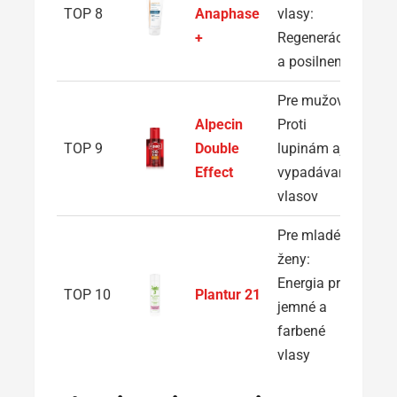
TOP 8
Anaphase
vlasy:
+
Regenerácia
a posilnenie
Pre mužov:
Alpecin
Proti
TOP 9
Double
lupinám aj
Effect
vypadávaniu
vlasov
Pre mladé
ženy:
Energia pre
TOP 10
Plantur 21
jemné a
farbené
vlasy