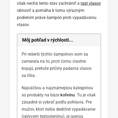
však nechá tento stav zachrániť a
rast vlasov
obnoviť a pomáha k tomu výrazným
podielom práve šampón proti vypadávaniu
vlasov.
Môj pohľad v rýchlosti...
Pri rešerši týchto šampónov som sa
zamerala na to,
proti čomu
vlastne
bojujú, pretože príčiny padania vlasov
sa líšia.
Najväčšou a najznámejšou kategóriou
sú produkty na báze
kofeínu
. Tu je však
zásadné si vybrať podľa pohlavia. Pre
mužov, ktorí riešia dedičné vypadávanie
(vplyvom testosterónu), je jasnou