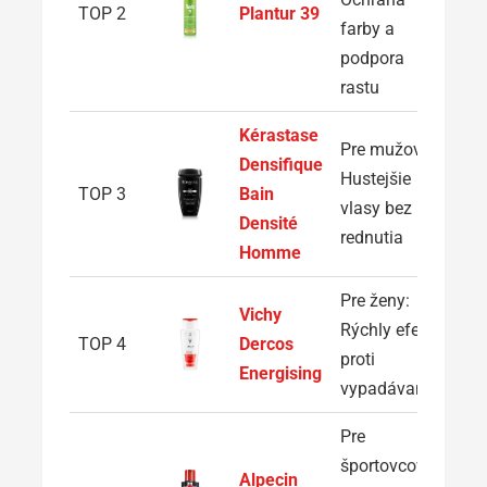
TOP 2
Plantur 39
farby a
podpora
rastu
Kérastase
Pre mužov:
Densifique
Hustejšie
TOP 3
Bain
vlasy bez
Densité
rednutia
Homme
Pre ženy:
Vichy
Rýchly efekt
TOP 4
Dercos
proti
Energising
vypadávaniu
Pre
športovcov:
Alpecin