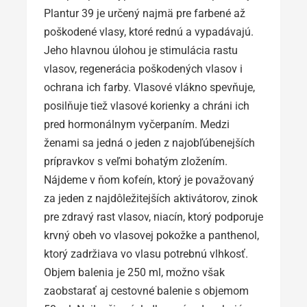
Plantur 39 je určený najmä pre farbené až
poškodené vlasy, ktoré rednú a vypadávajú.
Jeho hlavnou úlohou je stimulácia rastu
vlasov, regenerácia poškodených vlasov i
ochrana ich farby. Vlasové vlákno spevňuje,
posilňuje tiež vlasové korienky a chráni ich
pred hormonálnym vyčerpaním. Medzi
ženami sa jedná o jeden z najobľúbenejších
prípravkov s veľmi bohatým zložením.
Nájdeme v ňom kofeín, ktorý je považovaný
za jeden z najdôležitejších aktivátorov, zinok
pre zdravý rast vlasov, niacín, ktorý podporuje
krvný obeh vo vlasovej pokožke a panthenol,
ktorý zadržiava vo vlasu potrebnú vlhkosť.
Objem balenia je 250 ml, možno však
zaobstarať aj cestovné balenie s objemom