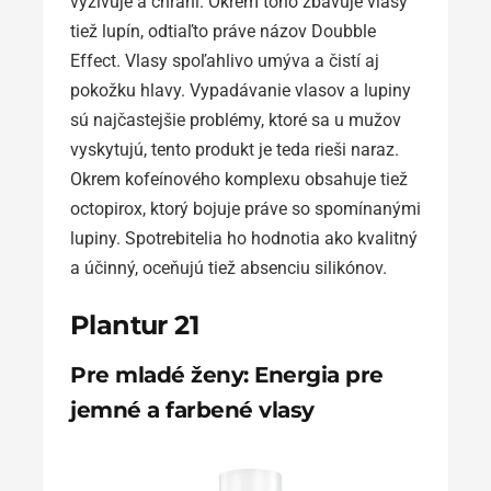
vyživuje a chráni. Okrem toho zbavuje vlasy
tiež lupín, odtiaľto práve názov Doubble
Effect. Vlasy spoľahlivo umýva a čistí aj
pokožku hlavy. Vypadávanie vlasov a lupiny
sú najčastejšie problémy, ktoré sa u mužov
vyskytujú, tento produkt je teda rieši naraz.
Okrem kofeínového komplexu obsahuje tiež
octopirox, ktorý bojuje práve so spomínanými
lupiny. Spotrebitelia ho hodnotia ako kvalitný
a účinný, oceňujú tiež absenciu silikónov.
Plantur 21
Pre mladé ženy: Energia pre
jemné a farbené vlasy