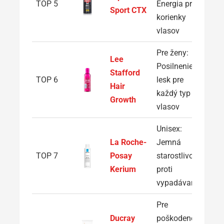
TOP 5
Energia pre
Sport CTX
korienky
vlasov
Pre ženy:
Lee
Posilnenie a
Stafford
TOP 6
lesk pre
Hair
každý typ
Growth
vlasov
Unisex:
La Roche-
Jemná
TOP 7
Posay
starostlivosť
Kerium
proti
vypadávaniu
Pre
Ducray
poškodené