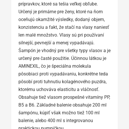
prípravkov, ktoré sa tešia veľkej obľube.
Určený je primárne pre ženy, ktoré na ňom
oceňujú okamžité výsledky, dodaný objem,
konzistenciu a fakt, že stačí na vlasy naniesť
len malé množstvo. Vlasy sú pri používaní
silnejší, pevnejší a menej vypadávajú.
Šampón je vhodný pre všetky typy vlasov a je
určený pre časté použitie. Účinnou látkou je
AMINEXIL, čo je špeciálna molekula
pôsobiaci proti vypadávaniu, konkrétne teda
pôsobí proti tuhnutiu kolagénového puzdra,
ktorému uchováva elasticitu a vláčnosť.
Obsahuje tiež vlasom prospešné vitamíny PP,
B5 a B6. Základné balenie obsahuje 200 ml
šampónu, kúpiť však možno tiež 100 ml
balenie, alebo 400 ml s integrovanou
praktickou pumpičkou.