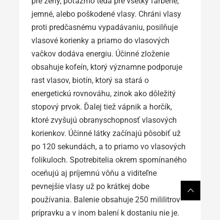
pre ženy, poťažmo teda pre všetky farbené,
jemné, alebo poškodené vlasy. Chráni vlasy
proti predčasnému vypadávaniu, posilňuje
vlasové korienky a priamo do vlasových
vačkov dodáva energiu. Účinné zloženie
obsahuje kofeín, ktorý významne podporuje
rast vlasov, biotín, ktorý sa stará o
energetickú rovnováhu, zinok ako dôležitý
stopový prvok. Ďalej tiež vápnik a horčík,
ktoré zvyšujú obranyschopnosť vlasových
korienkov. Účinné látky začínajú pôsobiť už
po 120 sekundách, a to priamo vo vlasových
folikuloch. Spotrebitelia okrem spomínaného
oceňujú aj príjemnú vôňu a viditeľne
pevnejšie vlasy už po krátkej dobe
používania. Balenie obsahuje 250 mililitrov
prípravku a v inom balení k dostaniu nie je.