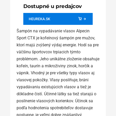
Dostupné u predajcov
HEUREKA.SK
Šampón na vypadávanie vlasov Alpecin
Sport CTX je kofeínový šampón pre mužov,
ktorí majú zvýšený výdaj energie. Hodí sa pre
väčšinu športovcov trpiacich týmto
problémom. Jeho unikátne zloženie obsahuje
kofeín, taurín a mikroživiny zinok, horčík a
vápnik. Vhodný je pre všetky typy vlasov aj
vlasovej pokožky. Vlasy posilňuje, bráni
vypadávaniu existujúcich vlasov a tiež je
dôkladne čistí. Účinné látky sa tiež starajú o
posilnenie vlasových korienkov. Účinok sa
podľa hodnotenia spotrebiteľov dostavuje
postupne, je veľmi dobre znášanlivý