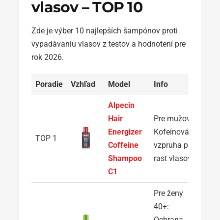
vlasov – TOP 10
Zde je výber 10 najlepších šampónov proti
vypadávaniu vlasov z testov a hodnotení pre
rok 2026.
Poradie
Vzhľad
Model
Info
Alpecin
Hair
Pre mužov:
Energizer
Kofeínová
TOP 1
Coffeine
vzpruha pre
Shampoo
rast vlasov
C1
Pre ženy
40+:
Ochrana