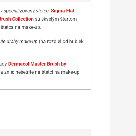
ný špecializovaný štetec
:
Sigma Flat
rush Collection
sú skvelým štartom
o štetca na make-up.
uje drahý make-up
(na rozdiel od hubiek
sady
Dermacol Master Brush by
da znie: nešetrite na štetci na make-up –