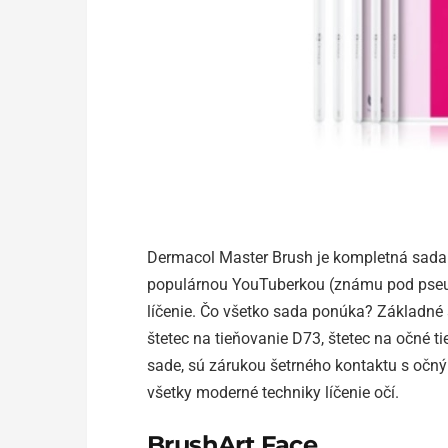
Dermacol Master Brush je kompletná sada š
populárnou YouTuberkou (známu pod pseud
líčenie. Čo všetko sada ponúka? Základné š
štetec na tieňovanie D73, štetec na očné 
sade, sú zárukou šetrného kontaktu s očn
všetky moderné techniky líčenie očí.
BrushArt Face