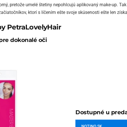
sporný, pretože umelé štetiny nepohlcujú aplikovaný make-up. T
ačiatočníkov, ktorí s líčením ešte svoje skúsenosti ešte len získ
y PetraLovelyHair
 pre dokonalé oči
Dostupné u preda
NOTINO.SK