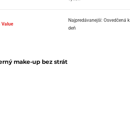
Najpredávanejší: Osvedčená k
 Value
deň
erný make-up bez strát