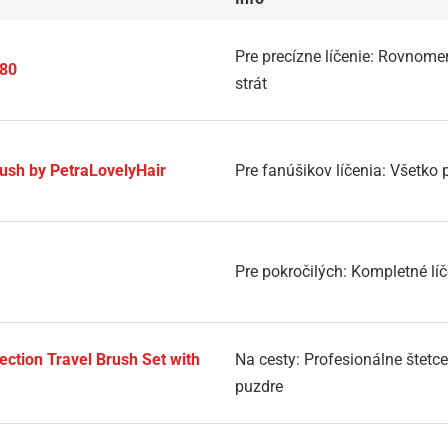
Pre precízne líčenie: Rovnom
F80
strát
ush by PetraLovelyHair
Pre fanúšikov líčenia: Všetko 
Pre pokročilých: Kompletné líče
ection Travel Brush Set with
Na cesty: Profesionálne štetc
puzdre