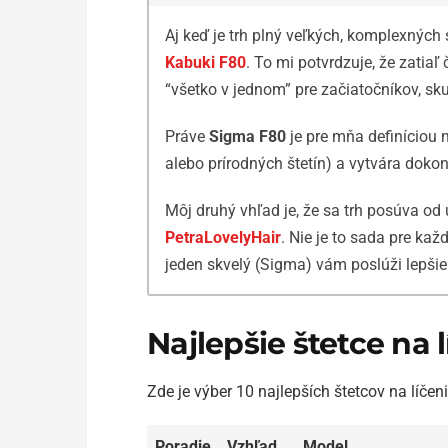
Aj keď je trh plný veľkých, komplexných
Kabuki F80
. To mi potvrdzuje, že zatia
“všetko v jednom” pre začiatočníkov, sku
Práve
Sigma F80
je pre mňa definíciou m
alebo prírodných štetín) a vytvára doko
Môj druhý vhľad je, že sa trh posúva od
PetraLovelyHair
. Nie je to sada pre kaž
jeden skvelý (Sigma) vám poslúži lepšie
Najlepšie štetce na 
Zde je výber 10 najlepších štetcov na líčen
Poradie
Vzhľad
Model