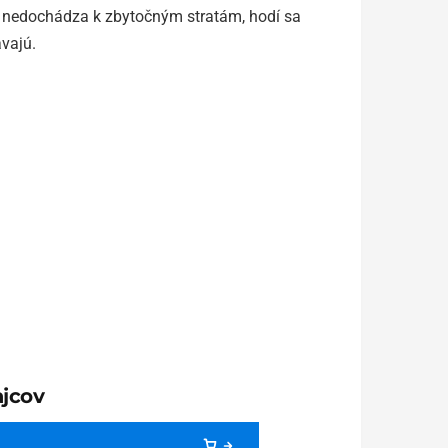
ak nedochádza k zbytočným stratám, hodí sa
avajú.
jcov