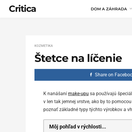
Critica
DOM A ZÁHRADA
KOZMETIKA
Štetce na líčenie
Share on Facebo
K nanášaní
make-upu
sa používajú špeciál
v len tak jemnej vrstve, ako by to pomocou
poznať základné typy týchto výrobkov a vho
Môj pohľad v rýchlosti...