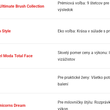
Prémiová voľba: 9 štetcov pre
ltimate Brush Collection
výsledok
 Style
Eko voľba: Krása v súlade s p
Skvelý pomer ceny a výkonu: I
el Moda Total Face
vizážistov
Pre praktické ženy: Všetko p
balení
Pre milovníčky štýlu: Rozprávk
Unicorns Dream
výkon