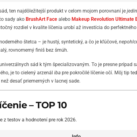
 sád, ten najdôležitejší produkt v celom mojom porovnaní je
jedi
ľ čo sady ako
BrushArt Face
alebo
Makeup Revolution Ultimate B
točný rozdiel v kvalite líčenia urobí až investícia do perfektnéh
oderného štetca – je hustý, syntetický, a čo je kľúčové,
nepohlc
nalý, rovnomerný finiš bez šmúh.
 univerzálnych sád k tým špecializovaným. To je presne prípad 
dého, je to cielený arzenál
iba
pre pokročilé líčenie očí. Môj tip te
 než desať priemerných v lacnej sade.
líčenie – TOP 10
ie z testov a hodnotení pre rok 2026.
Info