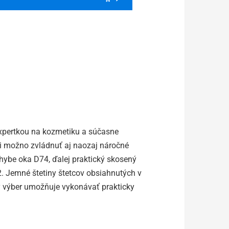
expertkou na kozmetiku a súčasne
i možno zvládnuť aj naozaj náročné
áhybe oka D74, ďalej praktický skosený
2. Jemné štetiny štetcov obsiahnutých v
ý výber umožňuje vykonávať prakticky