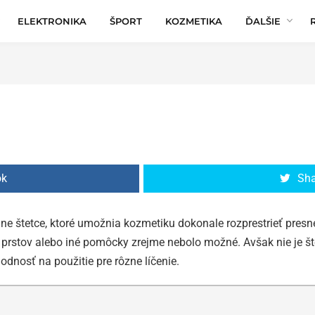
ELEKTRONIKA
ŠPORT
KOZMETIKA
ĎALŠIE
ok
Sha
ne štetce, ktoré umožnia kozmetiku dokonale rozprestrieť presne
 prstov alebo iné pomôcky zrejme nebolo možné. Avšak nie je šte
dnosť na použitie pre rôzne líčenie.