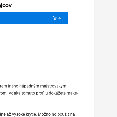
jcov
 okrem iného nápadným majstrovským
arom. Vďaka tomuto profilu dokážete make-
dné až vysoké krytie. Možno ho použiť na