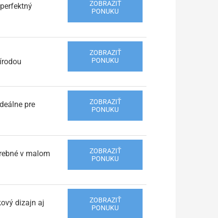
ZOBRAZIŤ
 perfektný
PONUKU
ZOBRAZIŤ
PONUKU
rírodou
ZOBRAZIŤ
deálne pre
PONUKU
ZOBRAZIŤ
otrebné v malom
PONUKU
ZOBRAZIŤ
ový dizajn aj
PONUKU