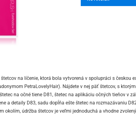
tetcov na líčenie, ktorá bola vytvorená v spolupráci s českou 
onymom PetraLovelyHair). Nájdete v nej päť štetcov, s ktorým
tetec na očné tiene D81, štetec na aplikáciu očných tieňov v z
tiene a detaily D83, sadu dopĺňa ešte štetec na rozmazávaniu D8
ým okolím, údržba štetcov je veľmi jednoduchá a vhodne zvolen