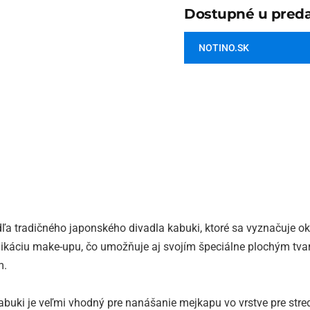
Dostupné u preda
NOTINO.SK
dľa tradičného japonského divadla kabuki, ktoré sa vyznačuje
aplikáciu make-upu, čo umožňuje aj svojím špeciálne plochým tv
m.
buki je veľmi vhodný pre nanášanie mejkapu vo vrstve pre stre