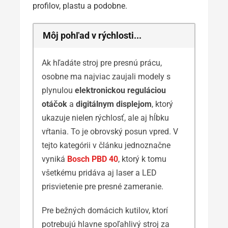
profilov, plastu a podobne.
Môj pohľad v rýchlosti...
Ak hľadáte stroj pre presnú prácu,
osobne ma najviac zaujali modely s
plynulou
elektronickou reguláciou
otáčok
a
digitálnym displejom
, ktorý
ukazuje nielen rýchlosť, ale aj hĺbku
vŕtania. To je obrovský posun vpred. V
tejto kategórii v článku jednoznačne
vyniká
Bosch PBD 40
, ktorý k tomu
všetkému pridáva aj laser a LED
prisvietenie pre presné zameranie.
Pre bežných domácich kutilov, ktorí
potrebujú hlavne spoľahlivý stroj za