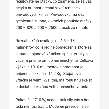
regulovateľné otáčky, čo znamená, že sa vás
netýka nutnosť prehadzovať remene z
prevodových kolies. Prevodovka má dva
rýchlostné stupne, v ktorých ponúkne otáčky
200 – 820 a 600 – 2500 otáčok za minútu.
Rozsah skľučovadla je od 1,5 – 13
milimetrov, čo je jediné obmedzenie, ktoré sa
s touto stojanovú vŕtačkou spája. Vrtáky s
väčším priemerom do nej neuchytíte. Celková
výška je 1010 milimetrov a hmotnosť je
príjemne nízka, len 11,2 Kg. Stojanová
vŕtačka je veľmi kvalitná, má robustnú skelet
a dosiahnete s ňou veľmi presného vŕtania.
Príkon činí 710 W, nedostatok sily vás s ňou
teda nemusí trápiť. Moderné prevedenie so