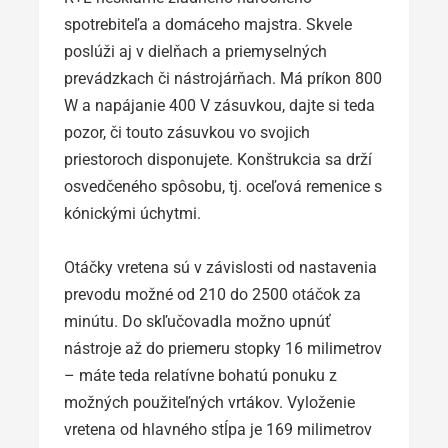
spotrebiteľa a domáceho majstra. Skvele
poslúži aj v dielňach a priemyselných
prevádzkach či nástrojárňach. Má príkon 800
W a napájanie 400 V zásuvkou, dajte si teda
pozor, či touto zásuvkou vo svojich
priestoroch disponujete. Konštrukcia sa drží
osvedčeného spôsobu, tj. oceľová remenice s
kónickými úchytmi.
Otáčky vretena sú v závislosti od nastavenia
prevodu možné od 210 do 2500 otáčok za
minútu. Do skľučovadla možno upnúť
nástroje až do priemeru stopky 16 milimetrov
– máte teda relatívne bohatú ponuku z
možných použiteľných vrtákov. Vyloženie
vretena od hlavného stĺpa je 169 milimetrov