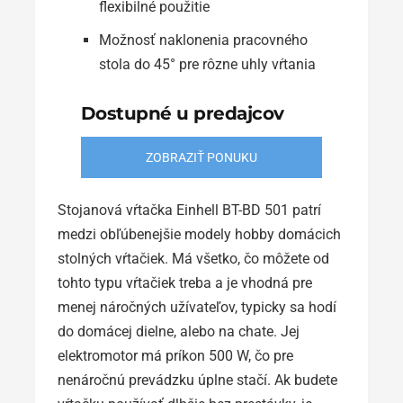
flexibilné použitie
Možnosť naklonenia pracovného
stola do 45° pre rôzne uhly vŕtania
Dostupné u predajcov
ZOBRAZIŤ PONUKU
Stojanová vŕtačka Einhell BT-BD 501 patrí
medzi obľúbenejšie modely hobby domácich
stolných vŕtačiek. Má všetko, čo môžete od
tohto typu vŕtačiek treba a je vhodná pre
menej náročných užívateľov, typicky sa hodí
do domácej dielne, alebo na chate. Jej
elektromotor má príkon 500 W, čo pre
nenáročnú prevádzku úplne stačí. Ak budete