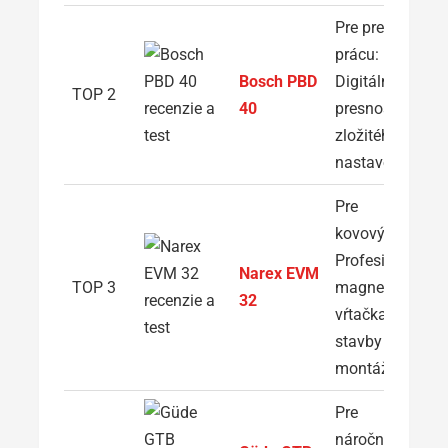
Pre presnú
prácu:
Bosch PBD
Digitálna
TOP 2
40
presnosť bez
zložitého
nastavovania
Pre
kovovýrobu:
Profesionálna
Narex EVM
TOP 3
magnetická
32
vŕtačka na
stavby a
montáže
Pre
náročných