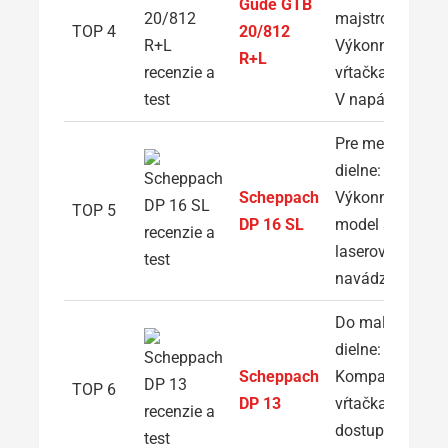
Güde GTB
majstrov:
TOP 4
20/812
Výkonná
R+L
vŕtačka s 400
V napájaním
Pre menšie
dielne:
Scheppach
Výkonný
TOP 5
DP 16 SL
model s
laserovým
navádzaním
Do malej
dielne:
Scheppach
Kompaktná
TOP 6
DP 13
vŕtačka za
dostupnú