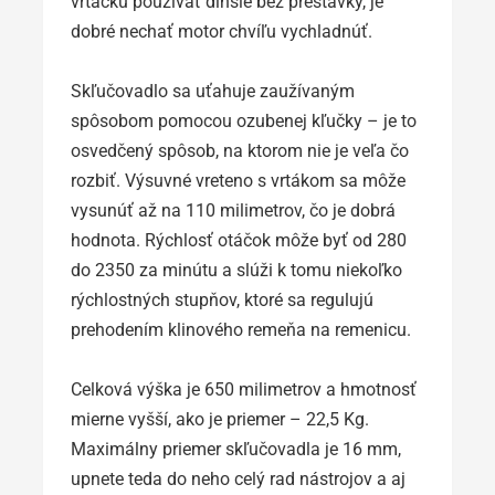
vŕtačku používať dlhšie bez prestávky, je
dobré nechať motor chvíľu vychladnúť.
Skľučovadlo sa uťahuje zaužívaným
spôsobom pomocou ozubenej kľučky – je to
osvedčený spôsob, na ktorom nie je veľa čo
rozbiť. Výsuvné vreteno s vrtákom sa môže
vysunúť až na 110 milimetrov, čo je dobrá
hodnota. Rýchlosť otáčok môže byť od 280
do 2350 za minútu a slúži k tomu niekoľko
rýchlostných stupňov, ktoré sa regulujú
prehodením klinového remeňa na remenicu.
Celková výška je 650 milimetrov a hmotnosť
mierne vyšší, ako je priemer – 22,5 Kg.
Maximálny priemer skľučovadla je 16 mm,
upnete teda do neho celý rad nástrojov a aj