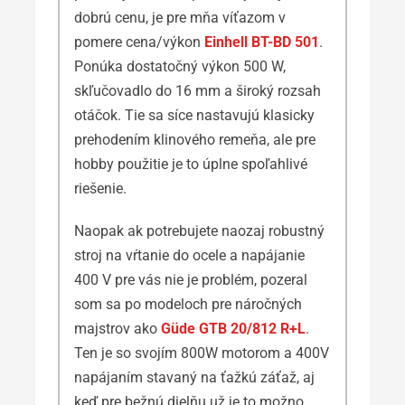
dobrú cenu, je pre mňa víťazom v
pomere cena/výkon
Einhell BT-BD 501
.
Ponúka dostatočný výkon 500 W,
skľučovadlo do 16 mm a široký rozsah
otáčok. Tie sa síce nastavujú klasicky
prehodením klinového remeňa, ale pre
hobby použitie je to úplne spoľahlivé
riešenie.
Naopak ak potrebujete naozaj robustný
stroj na vŕtanie do ocele a napájanie
400 V pre vás nie je problém, pozeral
som sa po modeloch pre náročných
majstrov ako
Güde GTB 20/812 R+L
.
Ten je so svojím 800W motorom a 400V
napájaním stavaný na ťažkú záťaž, aj
keď pre bežnú dielňu už je to možno