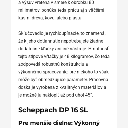
a výsuv vretena v smere k obrobku 80
milimetrov, ponúka teda prácu aj s väčšími
kusmi dreva, kovu, alebo plastu.
Skľučovadlo je rýchloupínacie, to znamená,
že k jeho dotiahnutie nepotrebujete žiadne
dodatočné kľučky ani iné nástroje. Hmotnosť
tejto stĺpové vŕtačky je 48 kilogramov, čo teda
zodpovedá robustnú konštrukciu a
výkonnému spracovanie, pre niekoho to však
môže byť obmedzujúce parameter. Pracovná
doska je vyrobená z kvalitných materiálov a
je možné ju naklopiť až pod uhol 45°.
Scheppach DP 16 SL
Pre menšie dielne: Výkonný