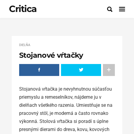
Critica
DIELŇA
Stojanové vŕtačky
Stojanová vŕtačka je nevyhnutnou súčasťou
priemyslu a remeselníkov, nájdeme ju v
dielňach všetkého razenia. Umiestňuje se na
pracovný stôl, je moderná a často rovnako
výkonná. Stolová vŕtačka si poradí s úplne
presnými dierami do dreva, kovu, kovových