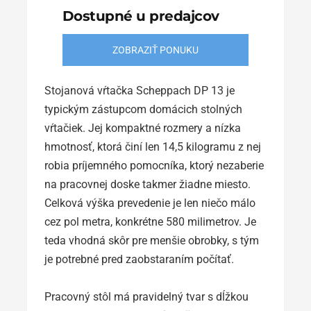
Dostupné u predajcov
ZOBRAZIŤ PONUKU
Stojanová vŕtačka Scheppach DP 13 je
typickým zástupcom domácich stolných
vŕtačiek. Jej kompaktné rozmery a nízka
hmotnosť, ktorá činí len 14,5 kilogramu z nej
robia príjemného pomocníka, ktorý nezaberie
na pracovnej doske takmer žiadne miesto.
Celková výška prevedenie je len niečo málo
cez pol metra, konkrétne 580 milimetrov. Je
teda vhodná skôr pre menšie obrobky, s tým
je potrebné pred zaobstaraním počítať.
Pracovný stôl má pravidelný tvar s dĺžkou