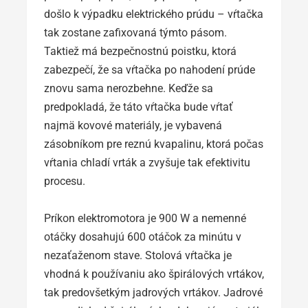
došlo k výpadku elektrického prúdu – vŕtačka
tak zostane zafixovaná týmto pásom.
Taktiež má bezpečnostnú poistku, ktorá
zabezpečí, že sa vŕtačka po nahodení prúde
znovu sama nerozbehne. Keďže sa
predpokladá, že táto vŕtačka bude vŕtať
najmä kovové materiály, je vybavená
zásobníkom pre reznú kvapalinu, ktorá počas
vŕtania chladí vrták a zvyšuje tak efektivitu
procesu.
Príkon elektromotora je 900 W a nemenné
otáčky dosahujú 600 otáčok za minútu v
nezaťaženom stave. Stolová vŕtačka je
vhodná k používaniu ako špirálových vrtákov,
tak predovšetkým jadrových vrtákov. Jadrové