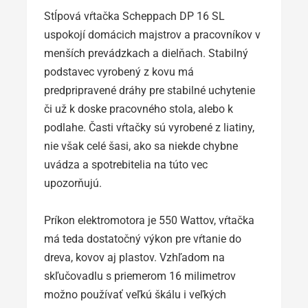
Stĺpová vŕtačka Scheppach DP 16 SL
uspokojí domácich majstrov a pracovníkov v
menších prevádzkach a dielňach. Stabilný
podstavec vyrobený z kovu má
predpripravené dráhy pre stabilné uchytenie
či už k doske pracovného stola, alebo k
podlahe. Časti vŕtačky sú vyrobené z liatiny,
nie však celé šasi, ako sa niekde chybne
uvádza a spotrebitelia na túto vec
upozorňujú.
Príkon elektromotora je 550 Wattov, vŕtačka
má teda dostatočný výkon pre vŕtanie do
dreva, kovov aj plastov. Vzhľadom na
skľučovadlu s priemerom 16 milimetrov
možno používať veľkú škálu i veľkých