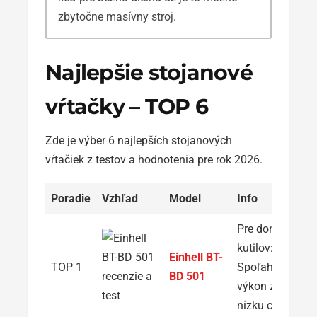
zbytočne masívny stroj.
Najlepšie stojanové
vŕtačky – TOP 6
Zde je výber 6 najlepších stojanových
vŕtačiek z testov a hodnotenia pre rok 2026.
Poradie
Vzhľad
Model
Info
Pre domácich
kutilov:
Einhell BT-
TOP 1
Spoľahlivý
BD 501
výkon za
nízku cenu