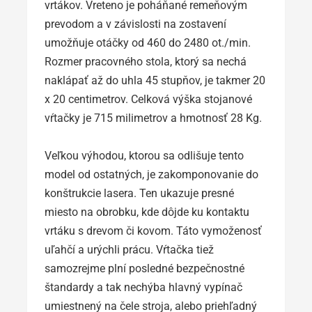
vrtákov. Vreteno je poháňané remeňovým
prevodom a v závislosti na zostavení
umožňuje otáčky od 460 do 2480 ot./min.
Rozmer pracovného stola, ktorý sa nechá
naklápať až do uhla 45 stupňov, je takmer 20
x 20 centimetrov. Celková výška stojanové
vŕtačky je 715 milimetrov a hmotnosť 28 Kg.
Veľkou výhodou, ktorou sa odlišuje tento
model od ostatných, je zakomponovanie do
konštrukcie lasera. Ten ukazuje presné
miesto na obrobku, kde dôjde ku kontaktu
vrtáku s drevom či kovom. Táto vymoženosť
uľahčí a urýchli prácu. Vŕtačka tiež
samozrejme plní posledné bezpečnostné
štandardy a tak nechýba hlavný vypínač
umiestnený na čele stroja, alebo priehľadný