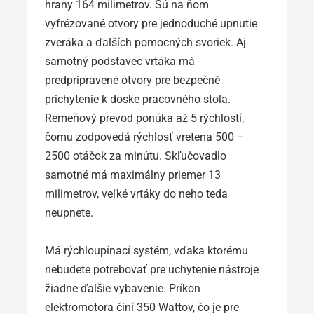
hrany 164 milimetrov. Sú na ňom
vyfrézované otvory pre jednoduché upnutie
zveráka a ďalších pomocných svoriek. Aj
samotný podstavec vrtáka má
predpripravené otvory pre bezpečné
prichytenie k doske pracovného stola.
Remeňový prevod ponúka až 5 rýchlostí,
čomu zodpovedá rýchlosť vretena 500 –
2500 otáčok za minútu. Skľučovadlo
samotné má maximálny priemer 13
milimetrov, veľké vrtáky do neho teda
neupnete.
Má rýchloupínací systém, vďaka ktorému
nebudete potrebovať pre uchytenie nástroje
žiadne ďalšie vybavenie. Príkon
elektromotora činí 350 Wattov, čo je pre