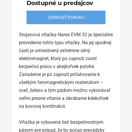
Dostupné u predajcov
ZOBRAZIŤ PONUKU
Stojanová vŕtačka Narex EVM 32 je špeciálne
prevedenie tohto typu vŕtačky. Na jej spodnej
časti je umiestnený extrémne silný
elektromagnet, ktorý po zapnutí zaistí
bezpečnú prácu v akejkoľvek polohe.
Zariadenie je po zapnutí priťahovanie k
všetkým feromagnetickým materiálom –
oceľ, železo a tým pádom možno vykonávať
veľmi presné vŕtanie a obrábanie kdekoľvek
na kovovej konštrukcii.
Vŕtačka je vybavená tiež bezpečnostným
pásom pre prípad, že by počas prevádzky