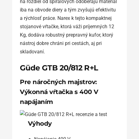
na rozdiel od špirálových odoberajú materiál
iba na obvode diery a tým zvyšujú efektivitu
a rýchlosť práce. Narex k tejto kompaktnej
stojanové vŕtačke, ktorá váži príjemných 12
Kg, dodáva robustný prepravný kufor, ktorý
nástroj dobre chráni pri cestách, aj pri
skladovaní.
Güde GTB 20/812 R+L
Pre náročných majstrov:
Výkonná vŕtačka s 400 V
napájaním
Výhody