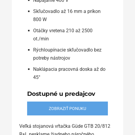
Napájanie 400 V
Skľučovadlo až 16 mm a príkon
800 W
Otáčky vretena 210 až 2500
ot./min
Rýchloupínacie skľučovadlo bez
potreby nástrojov
Naklápacia pracovná doska až do
45°
Dostupné u predajcov
ZOBRAZIŤ PONUKU
Veľká stojanová vŕtačka Güde GTB 20/812
R+L nesklame žiadneho náročného