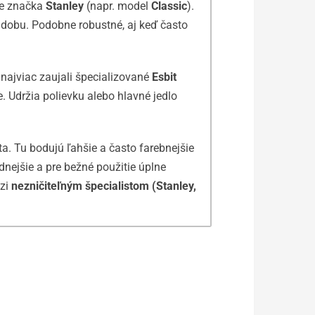
je značka
Stanley
(napr. model
Classic
).
ú dobu. Podobne robustné, aj keď často
 najviac zaujali špecializované
Esbit
ie. Udržia polievku alebo hlavné jedlo
a. Tu bodujú ľahšie a často farebnejšie
dnejšie a pre bežné použitie úplne
dzi
nezničiteľným špecialistom (Stanley,