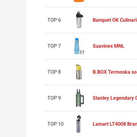
TOP 6
Banquet OK Culinar
TOP 7
Suavinex MNL
TOP 8
B.BOX Termoska so
TOP 9
Stanley Legendary C
TOP 10
Lamart LT4008 Bra