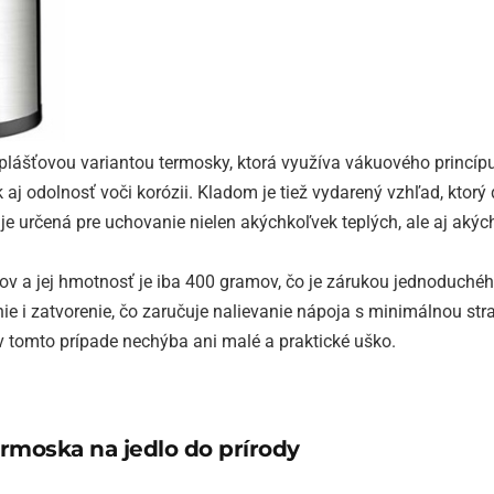
lášťovou variantou termosky, ktorá využíva vákuového princípu
k aj odolnosť voči korózii. Kladom je tiež vydarený vzhľad, ktor
a je určená pre uchovanie nielen akýchkoľvek teplých, ale aj ak
rov a jej hmotnosť je iba 400 gramov, čo je zárukou jednoduchéh
 i zatvorenie, čo zaručuje nalievanie nápoja s minimálnou stra
 v tomto prípade nechýba ani malé a praktické uško.
rmoska na jedlo do prírody