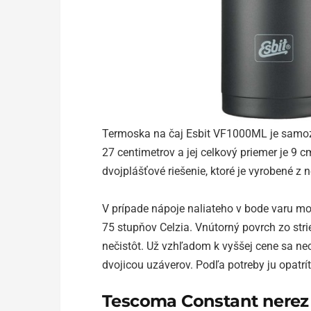
Termoska na čaj Esbit VF1000ML je samozrej
27 centimetrov a jej celkový priemer je 9 c
dvojplášťové riešenie, ktoré je vyrobené z 
V prípade nápoje naliateho v bode varu m
75 stupňov Celzia. Vnútorný povrch zo stri
nečistôt. Už vzhľadom k vyššej cene sa nec
dvojicou uzáverov. Podľa potreby ju opat
Tescoma Constant nerez