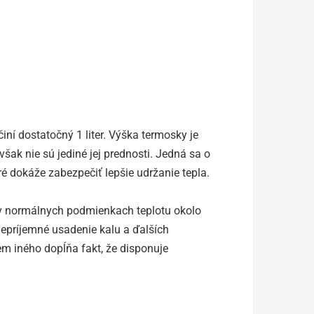
iní dostatočný 1 liter. Výška termosky je
šak nie sú jediné jej prednosti. Jedná sa o
oré dokáže zabezpečiť lepšie udržanie tepla.
 v normálnych podmienkach teplotu okolo
 nepríjemné usadenie kalu a ďalších
em iného dopĺňa fakt, že disponuje