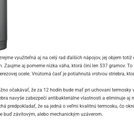
me využiteľná aj na celý rad ďalších nápojov, jej objem totiž č
m. Zaujme aj pomerne nízka váha, ktorá činí len 537 gramov. To v
nerezovej ocele. Vnútorná časť je potiahnutá vrstvou striebra, kt
ožno očakávať, že za 12 hodín bude mať pri uchovaní termosky
ebra navyše zabezpečí antibakteriálne vlastnosti a eliminuje aj
há predpokladať, že sa jedná o veľmi kvalitnú termosku, čo okr
ríte buď závitovým, alebo mechanickým uzáverom.