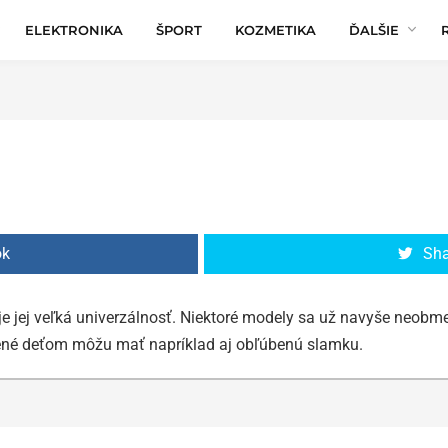
ELEKTRONIKA
ŠPORT
KOZMETIKA
ĎALŠIE
ok
Sha
 jej veľká univerzálnosť. Niektoré modely sa už navyše neobmedz
čené deťom môžu mať napríklad aj obľúbenú slamku.