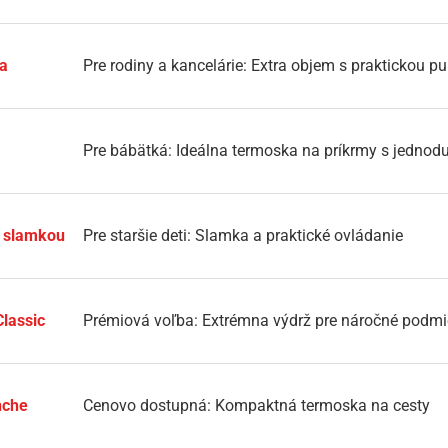
ia
Pre rodiny a kancelárie: Extra objem s praktickou 
Pre bábätká: Ideálna termoska na príkrmy s jedno
 slamkou
Pre staršie deti: Slamka a praktické ovládanie
lassic
Prémiová voľba: Extrémna výdrž pre náročné podm
nche
Cenovo dostupná: Kompaktná termoska na cesty