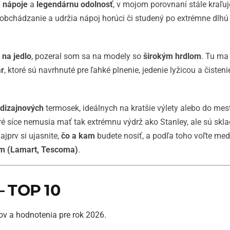
e nápoje
a
legendárnu odolnosť
, v mojom porovnaní stále kraľu
zaobchádzanie a udržia nápoj horúci či studený po extrémne dlh
na jedlo
, pozeral som sa na modely so
širokým hrdlom
. Tu ma
ar
, ktoré sú navrhnuté pre ľahké plnenie, jedenie lyžicou a čisten
dizajnových
termosek, ideálnych na kratšie výlety alebo do mest
oré síce nemusia mať tak extrémnu výdrž ako Stanley, ale sú skla
ajprv si ujasnite,
čo a kam
budete nosiť, a podľa toho voľte me
om (Lamart, Tescoma)
.
– TOP 10
tov a hodnotenia pre rok 2026.