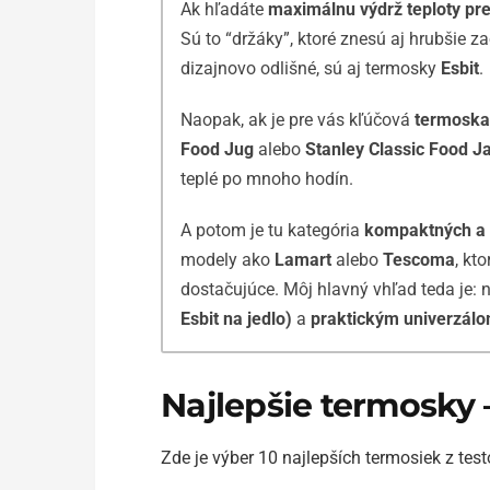
Ak hľadáte
maximálnu výdrž teploty pr
Sú to “držáky”, ktoré znesú aj hrubšie 
dizajnovo odlišné, sú aj termosky
Esbit
.
Naopak, ak je pre vás kľúčová
termoska 
Food Jug
alebo
Stanley Classic Food J
teplé po mnoho hodín.
A potom je tu kategória
kompaktných a 
modely ako
Lamart
alebo
Tescoma
, kt
dostačujúce. Môj hlavný vhľad teda je: n
Esbit na jedlo)
a
praktickým univerzál
Najlepšie termosky 
Zde je výber 10 najlepších termosiek z tes