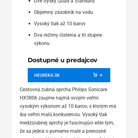
Dve trysky Quad a Standard
Objemný zásobník na vodu
Vysoký tlak až 10 barov
Dva režimy čistenia a tri stupne
výkonu
Dostupné u predajcov
HEUREKA.SK
Cestovná zubná sprcha Philips Sonicare
HX3806 zaujme najmä svojim veľmi
vysokým výkonom až 10 barov, s ktorým má
iba veľmi malú konkurenciu. Vysoký tlak
medzizubnej sprchy je fascinujúci ešte tým,
že sa jedná o pomerne malé a prenosné