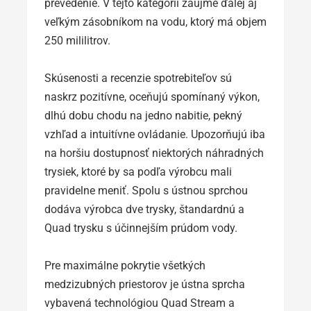
prevedenie. V tejto kategórii zaujme ďalej aj
veľkým zásobníkom na vodu, ktorý má objem
250 mililitrov.
Skúsenosti a recenzie spotrebiteľov sú
naskrz pozitívne, oceňujú spomínaný výkon,
dlhú dobu chodu na jedno nabitie, pekný
vzhľad a intuitívne ovládanie. Upozorňujú iba
na horšiu dostupnosť niektorých náhradných
trysiek, ktoré by sa podľa výrobcu mali
pravidelne meniť. Spolu s ústnou sprchou
dodáva výrobca dve trysky, štandardnú a
Quad trysku s účinnejším prúdom vody.
Pre maximálne pokrytie všetkých
medzizubných priestorov je ústna sprcha
vybavená technológiou Quad Stream a