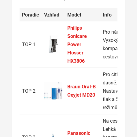
Poradie
Vzhľad
Model
Info
Philips
Pro náročné:
Sonicare
Vysoký tlak v
TOP 1
Power
kompaktním
Flosser
cestovním těle
HX3806
Pro citlivé
dásně:
Braun Oral-B
TOP 2
Nastavitelný
Oxyjet MD20
tlak a 5
režimů
Na cesty:
Lehká
Panasonic