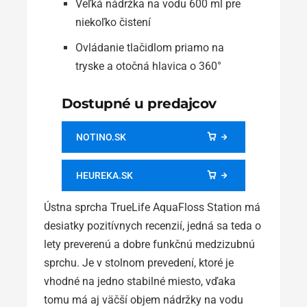
Veľká nádržka na vodu 600 ml pre
niekoľko čistení
Ovládanie tlačidlom priamo na
tryske a otočná hlavica o 360°
Dostupné u predajcov
NOTINO.SK
HEUREKA.SK
Ústna sprcha TrueLife AquaFloss Station má
desiatky pozitívnych recenzií, jedná sa teda o
lety preverenú a dobre funkčnú medzizubnú
sprchu. Je v stolnom prevedení, ktoré je
vhodné na jedno stabilné miesto, vďaka
tomu má aj väčší objem nádržky na vodu