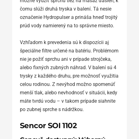
možné využiť sprchu tiež na masáž ďasien, k
čomu slúži druhá tryska v balení. Tá nesie
označenie Hydropulser a prináša hneď trojitý
prúd vody namierený na to správne miesto.
Vzhľadom k prevedenia sú k dispozícii aj
špeciálne filtre určené na batériu. Problémom
nie je požiť sprchu ani v prípade strojčeka,
alebo fixných zubných náhrad. V balení sú 4
trysky z každého druhu, pre možnosť využitia
celou rodinou. Z nevýhod možno spomenúť
menší tlak, alebo nevhodnosť v situácii, kedy
máte tvrdú vodu – v takom prípade siahnite
po zubnej sprche s nádržkou.
Sencor SOI 1102