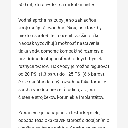
600 ml, ktorá vydrží na niekoľko čistení.
Vodná sprcha na zuby je so základňou
spojená špirálovou hadičkou, pri ktorej by
niektorí spotrebitelia ocenili väčšiu dĺžku.
Naopak vyzdvihujú možnosť nastavenia
tlaku vody, pomerne kompaktné rozmery a
tiež dobrú dostupnosť náhradných trysiek
rôznych tvarov. Tlak vody je možné regulovať
od 20 PSI (1,3 baru) do 125 PSI (8,6 barov),
čo je nadštandardný rozsah. Vďaka tomu je
sprcha vhodná pre celú rodinu, a aj na
čistenie strojčekov, koruniek a implantátov.
Zariadenie je napájané z elektrickej siete,
odpadá teda akákoľvek starosť s dobíjaním a