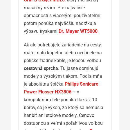
masážny režim. Pre najväčšie
domácnosti s viacerými používateľmi
potom ponúka najväčšiu nádržku a
výbavu tryskami
Dr. Mayer WT5000
.
Ak ale potrebujete zariadenie na cesty,
máte malú kúpeľňu alebo nechcete na
poličke žiadne káble, je lepšou voľbou
cestovná sprcha
. Tu jasne dominujú
modely s vysokým tlakom. Podľa mňa
je absolútna špička
Philips Sonicare
Power Flosser HX3806
– v
kompaktnom tele ponúka tlak až 10
barov, čo je výkon, za ktorý sa nemusia
hanbiť ani stolové modely. Cenovo
dostupnou a veľmi spoľahlivou voľbou