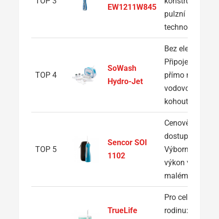
TOP 3
konstrukce a
EW1211W845
pulzní
technologie
Bez elektřiny:
Připojení
SoWash
TOP 4
přímo na
Hydro-Jet
vodovodní
kohoutek
Cenově
dostupný:
Sencor SOI
TOP 5
Výborný
1102
výkon v
malém balení
Pro celou
TrueLife
rodinu: Silný