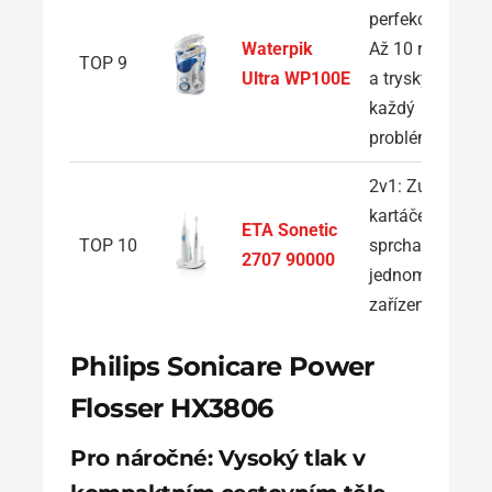
perfekcionisty:
Waterpik
Až 10 režimů
TOP 9
Ultra WP100E
a trysky na
každý
problém
2v1: Zubní
kartáček a
ETA Sonetic
TOP 10
sprcha v
2707 90000
jednom
zařízení
Philips Sonicare Power
Flosser HX3806
Pro náročné: Vysoký tlak v