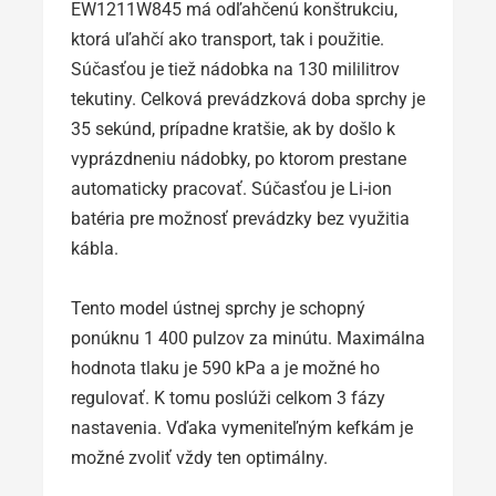
EW1211W845 má odľahčenú konštrukciu,
ktorá uľahčí ako transport, tak i použitie.
Súčasťou je tiež nádobka na 130 mililitrov
tekutiny. Celková prevádzková doba sprchy je
35 sekúnd, prípadne kratšie, ak by došlo k
vyprázdneniu nádobky, po ktorom prestane
automaticky pracovať. Súčasťou je Li-ion
batéria pre možnosť prevádzky bez využitia
kábla.
Tento model ústnej sprchy je schopný
ponúknu 1 400 pulzov za minútu. Maximálna
hodnota tlaku je 590 kPa a je možné ho
regulovať. K tomu poslúži celkom 3 fázy
nastavenia. Vďaka vymeniteľným kefkám je
možné zvoliť vždy ten optimálny.