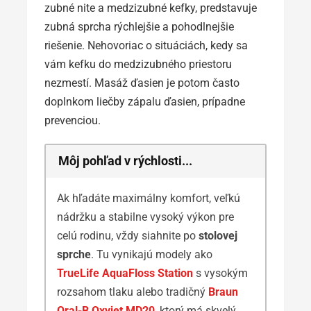
zubné nite a medzizubné kefky, predstavuje
zubná sprcha rýchlejšie a pohodlnejšie
riešenie. Nehovoriac o situáciách, kedy sa
vám kefku do medzizubného priestoru
nezmestí. Masáž ďasien je potom často
doplnkom liečby zápalu ďasien, prípadne
prevenciou.
Môj pohľad v rýchlosti...
Ak hľadáte maximálny komfort, veľkú
nádržku a stabilne vysoký výkon pre
celú rodinu, vždy siahnite po
stolovej
sprche
. Tu vynikajú modely ako
TrueLife AquaFloss Station
s vysokým
rozsahom tlaku alebo tradičný
Braun
Oral-B Oxyjet MD20
, ktorý má skvelý