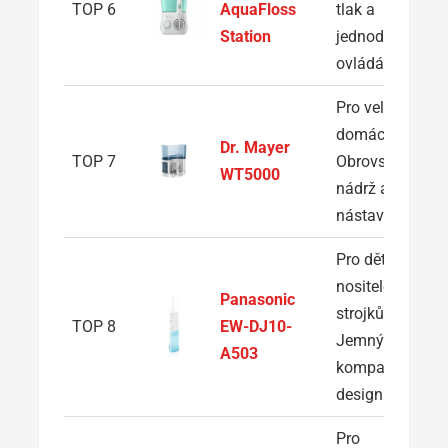
TOP 6
AquaFloss
tlak a
Station
jednoduché
ovládání
Pro velké
domácnosti:
Dr. Mayer
TOP 7
Obrovská
WT5000
nádrž a 5
nástavců
Pro děti a
nositele
Panasonic
strojků:
TOP 8
EW-DJ10-
Jemný proud i
A503
kompaktní
design
Pro