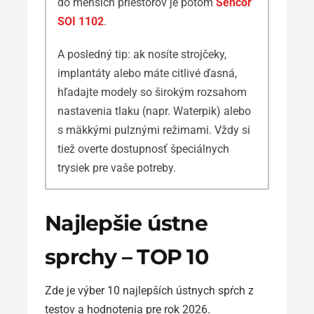
do menších priestorov je potom
Sencor
SOI 1102
.
A posledný tip: ak nosíte strojčeky,
implantáty alebo máte citlivé ďasná,
hľadajte modely so širokým rozsahom
nastavenia tlaku (napr. Waterpik) alebo
s mäkkými pulznými režimami. Vždy si
tiež overte dostupnosť špeciálnych
trysiek pre vaše potreby.
Najlepšie ústne
sprchy – TOP 10
Zde je výber 10 najlepších ústnych spŕch z
testov a hodnotenia pre rok 2026.