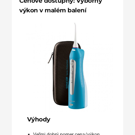
Cenově dostupný: Výborný
výkon v malém balení
Výhody
Veľmi dobrý pomer cena/výkon